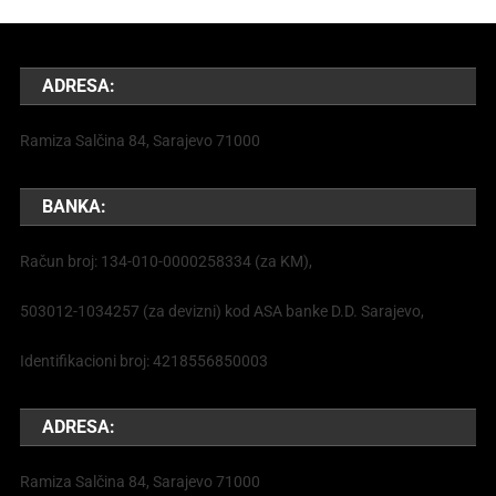
ADRESA:
Ramiza Salčina 84, Sarajevo 71000
BANKA:
Račun broj: 134-010-0000258334 (za KM),
503012-1034257 (za devizni) kod ASA banke D.D. Sarajevo,
Identifikacioni broj: 4218556850003
ADRESA:
Ramiza Salčina 84, Sarajevo 71000