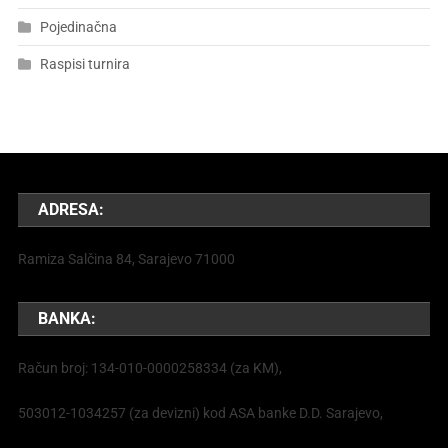
Pojedinačna
Raspisi turnira
ADRESA:
Ramiza Salčina 84, Sarajevo 71000
BANKA:
Račun broj: 134-010-0000258334 (za KM),
503012-1034257 (za devizni) kod ASA banke D.D. Sarajevo,