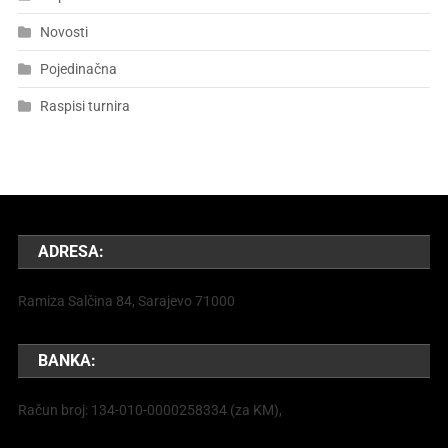
Novosti
Pojedinačna
Raspisi turnira
ADRESA:
Ramiza Salčina 84, Sarajevo 71000
BANKA:
Račun broj: 134-010-0000258334 (za KM),