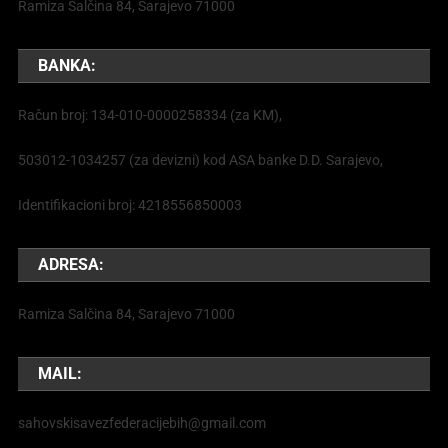
Ramiza Salčina 84, Sarajevo 71000
BANKA:
Račun broj: 134-010-0000258334 (za KM),
503012-1034257 (za devizni) kod ASA banke D.D. Sarajevo,
Identifikacioni broj: 4218556850003
ADRESA:
Ramiza Salčina 84, Sarajevo 71000
MAIL:
sahovskisavezfederacijebih@gmail.com