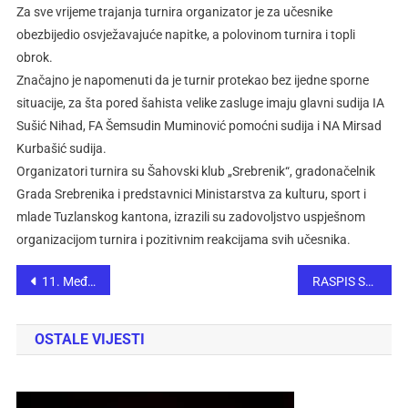
Za sve vrijeme trajanja turnira organizator je za učesnike
obezbijedio osvježavajuće napitke, a polovinom turnira i topli
obrok.
Značajno je napomenuti da je turnir protekao bez ijedne sporne
situacije, za šta pored šahista velike zasluge imaju glavni sudija IA
Sušić Nihad, FA Šemsudin Muminović pomoćni sudija i NA Mirsad
Kurbašić sudija.
Organizatori turnira su Šahovski klub „Srebrenik“, gradonačelnik
Grada Srebrenika i predstavnici Ministarstva za kulturu, sport i
mlade Tuzlanskog kantona, izrazili su zadovoljstvo uspješnom
organizacijom turnira i pozitivnim reakcijama svih učesnika.
11. Međunarodni šahovski turnir ”Travnik open 2026. – Memorijal NM Smail Dautović”
RASPIS SEMINARA ZA ŠAHOVSKE SUDIJE
OSTALE VIJESTI