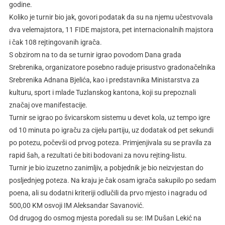
godine.
Koliko je turnir bio jak, govori podatak da su na njemu učestvovala
dva velemajstora, 11 FIDE majstora, pet internacionalnih majstora
i čak 108 rejtingovanih igrača.
S obzirom na to da se turnir igrao povodom Dana grada
Srebrenika, organizatore posebno raduje prisustvo gradonačelnika
Srebrenika Adnana Bjelića, kao i predstavnika Ministarstva za
kulturu, sport i mlade Tuzlanskog kantona, koji su prepoznali
značaj ove manifestacije.
Turnir se igrao po švicarskom sistemu u devet kola, uz tempo igre
od 10 minuta po igraču za cijelu partiju, uz dodatak od pet sekundi
po potezu, počevši od prvog poteza. Primjenjivala su se pravila za
rapid šah, a rezultati će biti bodovani za novu rejting-listu.
Turnir je bio izuzetno zanimljiv, a pobjednik je bio neizvjestan do
posljednjeg poteza. Na kraju je čak osam igrača sakupilo po sedam
poena, ali su dodatni kriteriji odlučili da prvo mjesto i nagradu od
500,00 KM osvoji IM Aleksandar Savanović.
Od drugog do osmog mjesta poredali su se: IM Dušan Lekić na