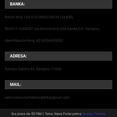
BANKA:
Račun broj: 134-010-0000258334 (za KM),
503012-1034257 (za devizni) kod ASA banke D.D. Sarajevo,
Identifikacioni broj: 4218556850003
ADRESA:
Ramiza Salčina 84, Sarajevo 71000
MAIL:
sahovskisavezfederacijebih@gmail.com
Sva prava idu ŠS FBiH
|
Tema: News Portal prema
Mystery Themes
.