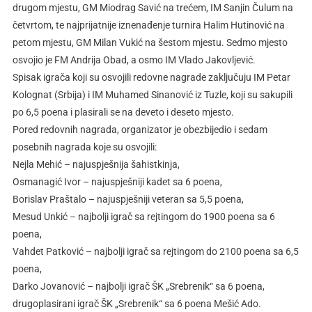
drugom mjestu, GM Miodrag Savić na trećem, IM Sanjin Čulum na
četvrtom, te najprijatnije iznenađenje turnira Halim Hutinović na
petom mjestu, GM Milan Vukić na šestom mjestu. Sedmo mjesto
osvojio je FM Andrija Obad, a osmo IM Vlado Jakovljević.
Spisak igrača koji su osvojili redovne nagrade zaključuju IM Petar
Kolognat (Srbija) i IM Muhamed Sinanović iz Tuzle, koji su sakupili
po 6,5 poena i plasirali se na deveto i deseto mjesto.
Pored redovnih nagrada, organizator je obezbijedio i sedam
posebnih nagrada koje su osvojili:
Nejla Mehić – najuspješnija šahistkinja,
Osmanagić Ivor – najuspješniji kadet sa 6 poena,
Borislav Praštalo – najuspješniji veteran sa 5,5 poena,
Mesud Unkić – najbolji igrač sa rejtingom do 1900 poena sa 6
poena,
Vahdet Patković – najbolji igrač sa rejtingom do 2100 poena sa 6,5
poena,
Darko Jovanović – najbolji igrač ŠK „Srebrenik“ sa 6 poena,
drugoplasirani igrač ŠK „Srebrenik“ sa 6 poena Mešić Ado.