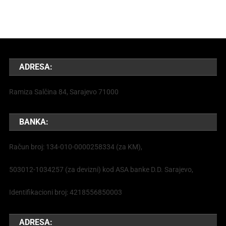
ADRESA:
Ramiza Salčina 84, Sarajevo 71000
BANKA:
Račun broj: 134-010-0000258334 (za KM),
503012-1034257 (za devizni) kod ASA banke D.D. Sarajevo,
Identifikacioni broj: 4218556850003
ADRESA: