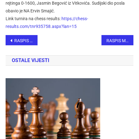
rejtinga 0-1600, Jasmin Begović iz Vitkovića. Sudijski dio posla
obavio je NA Ervin Smajić.
Link turnira na chess results:
https://chess-
results.com/tnr935758.aspx?lan=15
RASPIS MEMORIJALNOG ŠAHOVSKOG TURNIRA „SJEĆANJE NA GRADONAČELNIKA HUSEJINA SMAJLOVIĆA“
RASPIS MEĐUNARODNI ŠAHOVSKI TURNIR „NOVOGRADSKI DANI 2024.“
OSTALE VIJESTI