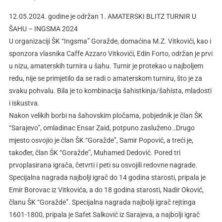
12.05.2024. godine je održan 1. AMATERSKI BLITZ TURNIR U
ŠAHU – INGSMA 2024
U organizaciji
ŠK “Ingsma” Goražde
, domaćina M.Z. Vitkovići, kao i
sponzora vlasnika Caffe Azzaro Vitkovići, Edin Forto, održan je prvi
u nizu, amaterskih turnira u šahu. Turnir je protekao u najboljem
redu, nije se primjetilo da se radi o amaterskom turniru, što je za
svaku pohvalu. Bila je to kombinacija šahistkinja/šahista, mladosti
i iskustva.
Nakon velikih borbi na šahovskim pločama, pobjednik je član ŠK
“Sarajevo”, omladinac Ensar Zaid, potpuno zasluženo…Drugo
mjesto osvojio je član ŠK “Goražde”, Samir Popović, a treći je,
također, član ŠK “Goražde”, Muhamed Dedović. Pored tri
prvoplasirana igrača, četvrti i peti su osvojili redovne nagrade.
Specijalna nagrada najbolji igrač do 14 godina starosti, pripala je
Emir Borovac iz Vitkovića, a do 18 godina starosti, Nadir Oković,
članu ŠK “Goražde”. Specijalna nagrada najbolji igrač rejtinga
1601-1800, pripala je Safet Salković iz Sarajeva, a najbolji igrač