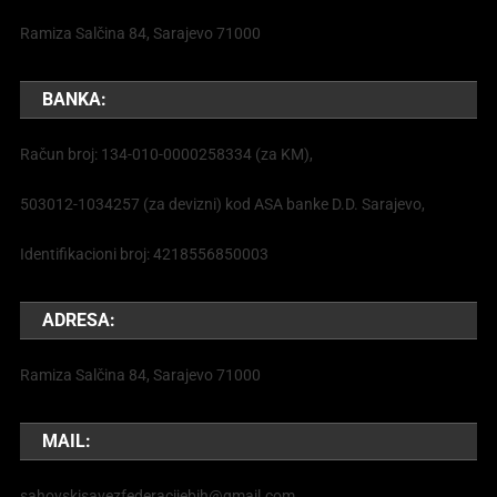
Ramiza Salčina 84, Sarajevo 71000
BANKA:
Račun broj: 134-010-0000258334 (za KM),
503012-1034257 (za devizni) kod ASA banke D.D. Sarajevo,
Identifikacioni broj: 4218556850003
ADRESA:
Ramiza Salčina 84, Sarajevo 71000
MAIL:
sahovskisavezfederacijebih@gmail.com