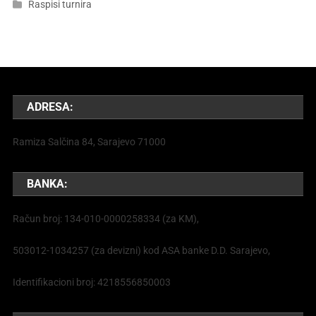
Raspisi turnira
ADRESA:
Ramiza Salčina 84, Sarajevo 71000
BANKA:
Račun broj: 134-010-0000258334 (za KM),
503012-1034257 (za devizni) kod ASA banke D.D. Sarajevo,
Identifikacioni broj: 4218556850003