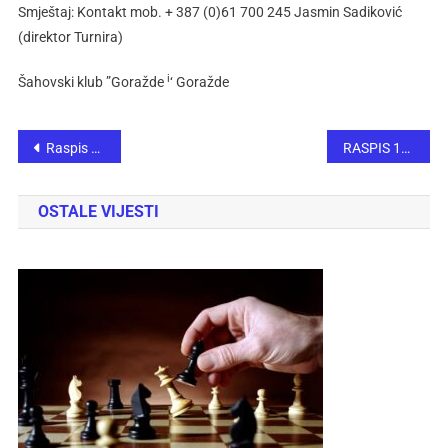
Smještaj: Kontakt mob. + 387 (0)61 700 245 Jasmin Sadiković
(direktor Turnira)
i
Šahovski klub ”Goražde
‘ Goražde
Raspis 11. turnira „Sjećanje na Hamzu Mujića“
RASPIS 17. „Šahovske nade BiH“
OSTALE VIJESTI