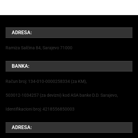
ADRESA:
Ramiza Salčina 84, Sarajevo 71000
BANKA:
Račun broj: 134-010-0000258334 (za KM),
503012-1034257 (za devizni) kod ASA banke D.D. Sarajevo,
Identifikacioni broj: 4218556850003
ADRESA: