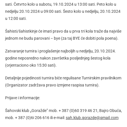
sati. Četvrto kolo u subotu, 19.10.2024 u 13:00 sati. Peto kolo u
nedjelju 20.10.2024 u 09:00 sati. Šesto kolo u nedjelju, 20.10.2024
u 12:00 sati.
Šahisti/šahistkinje će imati pravo da u prva tri kola traže da najviše
jednom ne budu parovani – bye (za taj BYE će dobiti pola poena).
Zatvaranje turnira i proglašenje najboljih u nedjelju, 20.10.2024.
godine neposredno nakon završetka posljednjeg šestog kola
(orjentaciono oko 15:30 sati).
Detaljnije pojedinosti turnira biće regulisane Turnirskim pravilnikom
(Organizator zadržava pravo izmjene raspisa turnira).
Prijave i informacije:
Šahovski klub „Goražde” mob. + 387 (0)60 319 46 21; Bajro Obuća,
mob. + 387 (0)6i 206 616 ili e-mail:
sah.klub.qorazde@qmail.com