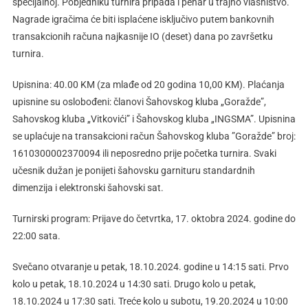
specijalnoj. Pobjedniku turnira pripada i pehar u trajno vlasništvo.
Nagrade igračima će biti isplaćene isključivo putem bankovnih
transakcionih računa najkasnije IO (deset) dana po završetku
turnira.
Upisnina: 40.00 KM (za mlađe od 20 godina 10,00 KM). Plaćanja
upisnine su oslobođeni: članovi Šahovskog kluba „Goražde”,
Sahovskog kluba „Vitkovići” i Šahovskog kluba „INGSMA”. Upisnina
se uplaćuje na transakcioni račun Šahovskog kluba ”Goražde” broj:
1610300002370094 ili neposredno prije početka turnira. Svaki
učesnik dužan je ponijeti šahovsku garnituru standardnih
dimenzija i elektronski šahovski sat.
Turnirski program: Prijave do četvrtka, 17. oktobra 2024. godine do
22:00 sata.
Svečano otvaranje u petak, 18.10.2024. godine u 14:15 sati. Prvo
kolo u petak, 18.10.2024 u 14:30 sati. Drugo kolo u petak,
18.10.2024 u 17:30 sati. Treće kolo u subotu, 19.20.2024 u 10:00