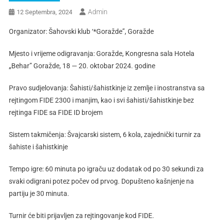
Admin
12 Septembra, 2024
Organizator: Šahovski klub ‘*Goražde”, Goražde
Mjesto i vrijeme odigravanja: Goražde, Kongresna sala Hotela
„Behar” Goražde, 18 — 20. oktobar 2024. godine
Pravo sudjelovanja: Šahisti/šahistkinje iz zemlje i inostranstva sa
rejtingom FIDE 2300 i manjim, kao i svi šahisti/šahistkinje bez
rejtinga FIDE sa FIDE ID brojem
Sistem takmičenja: Švajcarski sistem, 6 kola, zajednički turnir za
šahiste i šahistkinje
Tempo igre: 60 minuta po igraču uz dodatak od po 30 sekundi za
svaki odigrani potez počev od prvog. Dopušteno kašnjenje na
partiju je 30 minuta.
Turnir će biti prijavljen za rejtingovanje kod FIDE.