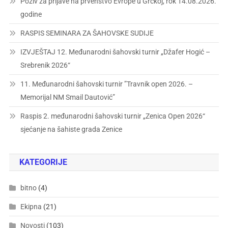
Poziv za prijave na prvenstvo Evrope u Grčkoj, rok 14.08.2026.
godine
RASPIS SEMINARA ZA ŠAHOVSKE SUDIJE
IZVJEŠTAJ 12. Međunarodni šahovski turnir „Džafer Hogić –
Srebrenik 2026“
11. Međunarodni šahovski turnir ”Travnik open 2026. –
Memorijal NM Smail Dautović”
Raspis 2. međunarodni šahovski turnir „Zenica Open 2026“
sjećanje na šahiste grada Zenice
KATEGORIJE
bitno
(4)
Ekipna
(21)
Novosti
(103)