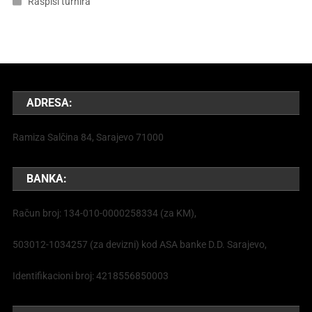
Raspisi turnira
ADRESA:
Ramiza Salčina 84, Sarajevo 71000
BANKA:
Račun broj: 134-010-0000258334 (za KM),
503012-1034257 (za devizni) kod ASA banke D.D. Sarajevo,
Identifikacioni broj: 4218556850003