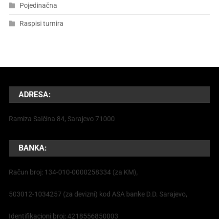
Pojedinačna
Raspisi turnira
ADRESA:
Ramiza Salčina 84, Sarajevo 71000
BANKA:
Račun broj: 134-010-0000258334 (za KM),
503012-1034257 (za devizni) kod ASA banke D.D. Sarajevo,
Identifikacioni broj: 4218556850003