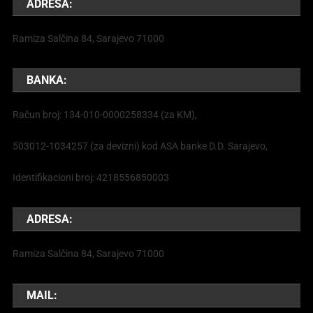
ADRESA:
Ramiza Salčina 84, Sarajevo 71000
BANKA:
Račun broj: 134-010-0000258334 (za KM),
503012-1034257 (za devizni) kod ASA banke D.D. Sarajevo,
Identifikacioni broj: 4218556850003
ADRESA:
Ramiza Salčina 84, Sarajevo 71000
MAIL: