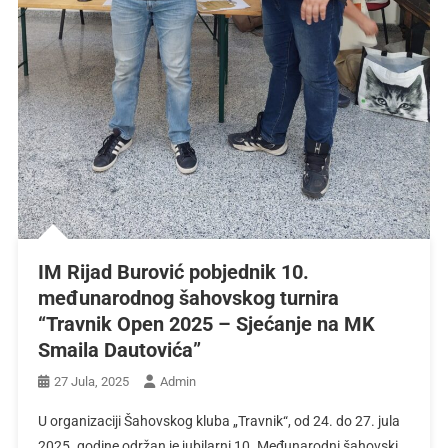
IM Rijad Burović pobjednik 10.
međunarodnog šahovskog turnira
“Travnik Open 2025 – Sjećanje na MK
Smaila Dautovića”
27 Jula, 2025
Admin
U organizaciji Šahovskog kluba „Travnik“, od 24. do 27. jula
2025. godine održan je jubilarni 10. Međunarodni šahovski