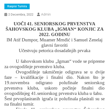
Raspisi Turnira
Admin
2 Decembra, 2022
UOČI 41. SENIORSKOG PRVENSTVA
ŠAHOVSKOG KLUBA „IGMAN“ KONJIC ZA
2022. GODINU
IM Atif Dumpor, Muamer Mrnđić i Samuel Zenelaj
glavni favoriti
Učestvuju petorica dosadašnjih prvaka
U šahovskom klubu „Igman“ vode se pripreme
za ovogodišnje prvenstvo kluba.
Ovogodišnje takmičenje odigrava se u dvije
faze – kvalifikacije i finalni dio. Nakon što je
19.novembra odigrano polufinale seniorskog
prvenstva kluba, uskoro počinje finalni dio
ovogodišnjeg 41.seniorskog prvenstva kluba u šahu.
Šest prvoplasiranih igrača iz polufinala plasirali su se
na finalni turnir.