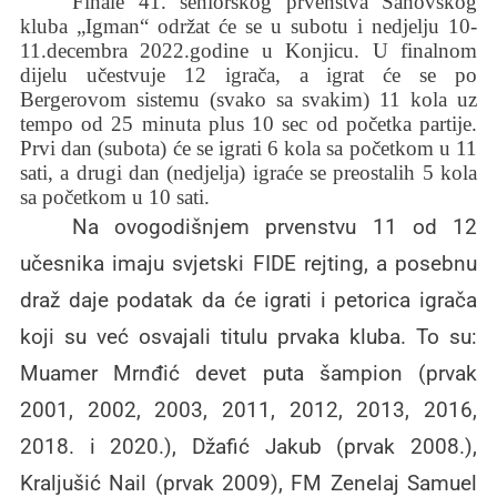
Finale 41. seniorskog prvenstva Šahovskog
kluba „Igman“ održat će se u subotu i nedjelju 10-
11.decembra 2022.godine u Konjicu. U finalnom
dijelu učestvuje 12 igrača, a igrat će se po
Bergerovom sistemu (svako sa svakim) 11 kola uz
tempo od 25 minuta plus 10 sec od početka partije.
Prvi dan (subota) će se igrati 6 kola sa početkom u 11
sati, a drugi dan (nedjelja) igraće se preostalih 5 kola
sa početkom u 10 sati.
Na ovogodišnjem prvenstvu 11 od 12
učesnika imaju svjetski FIDE rejting, a posebnu
draž daje podatak da će igrati i petorica igrača
koji su već osvajali titulu prvaka kluba. To su:
Muamer Mrnđić devet puta šampion (prvak
2001, 2002, 2003, 2011, 2012, 2013, 2016,
2018. i 2020.), Džafić Jakub (prvak 2008.),
Kraljušić Nail (prvak 2009), FM Zenelaj Samuel