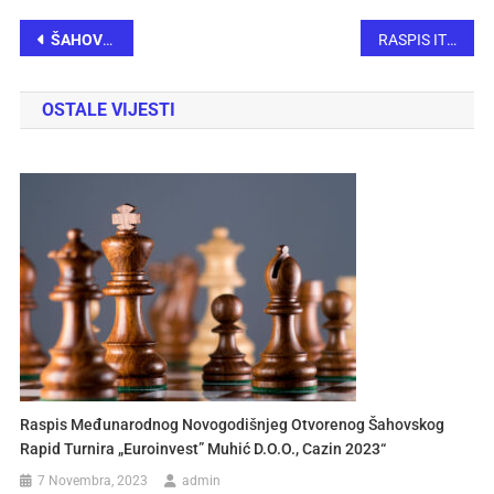
ŠAHOVSKI TURNIR „SJEĆANJE NA MIRKA BARBIĆA“
RASPIS IT CHESS CUP AGENTLOCATOR 2022
OSTALE VIJESTI
Raspis Međunarodnog Novogodišnjeg Otvorenog Šahovskog
Rapid Turnira „Euroinvest” Muhić D.o.o., Cazin 2023“
7 Novembra, 2023
admin