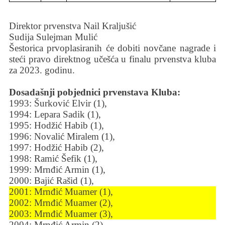
Direktor prvenstva Nail Kraljušić
Sudija Sulejman Mulić
Šestorica prvoplasiranih će dobiti novčane nagrade i
steći pravo direktnog učešća u finalu prvenstva kluba
za 2023. godinu.
Dosadašnji pobjednici prvenstava Kluba:
1993: Šurković Elvir (1),
1994: Lepara Sadik (1),
1995: Hodžić Habib (1),
1996: Novalić Miralem (1),
1997: Hodžić Habib (2),
1998: Ramić Šefik (1),
1999: Mrnđić Armin (1),
2000: Bajić Rašid (1),
2001: Mrnđić Muamer (1),
2002: Mrnđić Muamer (2),
2003: Mrnđić Muamer (3),
2004: Mrnđić Armin (2),