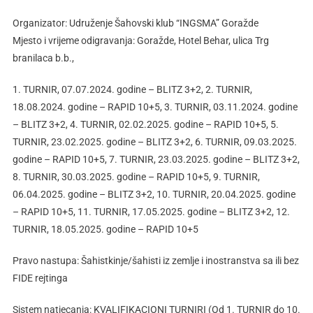
Organizator: Udruženje Šahovski klub “INGSMA” Goražde
Mjesto i vrijeme odigravanja: Goražde, Hotel Behar, ulica Trg
branilaca b.b.,
1. TURNIR, 07.07.2024. godine – BLITZ 3+2, 2. TURNIR,
18.08.2024. godine – RAPID 10+5, 3. TURNIR, 03.11.2024. godine
– BLITZ 3+2, 4. TURNIR, 02.02.2025. godine – RAPID 10+5, 5.
TURNIR, 23.02.2025. godine – BLITZ 3+2, 6. TURNIR, 09.03.2025.
godine – RAPID 10+5, 7. TURNIR, 23.03.2025. godine – BLITZ 3+2,
8. TURNIR, 30.03.2025. godine – RAPID 10+5, 9. TURNIR,
06.04.2025. godine – BLITZ 3+2, 10. TURNIR, 20.04.2025. godine
– RAPID 10+5, 11. TURNIR, 17.05.2025. godine – BLITZ 3+2, 12.
TURNIR, 18.05.2025. godine – RAPID 10+5
Pravo nastupa: Šahistkinje/šahisti iz zemlje i inostranstva sa ili bez
FIDE rejtinga
Sistem natjecanja: KVALIFIKACIONI TURNIRI (Od 1. TURNIR do 10.