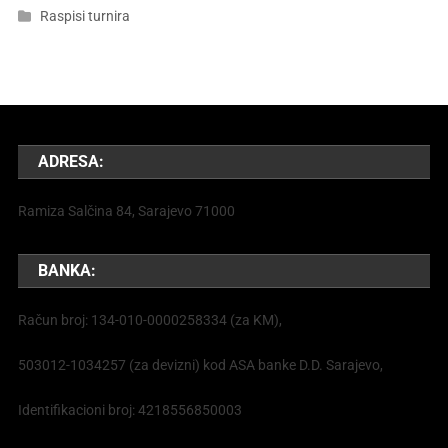
Raspisi turnira
ADRESA:
Ramiza Salčina 84, Sarajevo 71000
BANKA:
Račun broj: 134-010-0000258334 (za KM),
503012-1034257 (za devizni) kod ASA banke D.D. Sarajevo,
Identifikacioni broj: 4218556850003