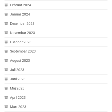
Februar 2024
Januar 2024
Decembar 2023
Novembar 2023
Oktobar 2023
Septembar 2023
August 2023
Juli 2023
Juni 2023
Maj 2023
April 2023
Mart 2023