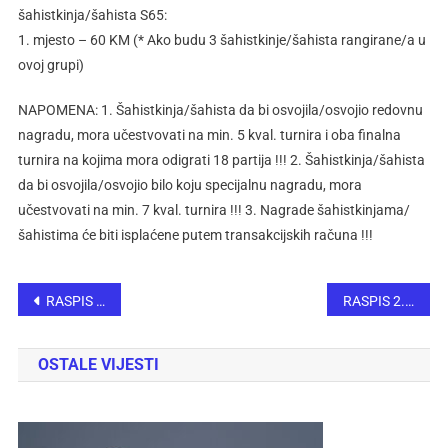
šahistkinja/šahista S65:
1. mjesto – 60 KM (* Ako budu 3 šahistkinje/šahista rangirane/a u
ovoj grupi)
NAPOMENA: 1. Šahistkinja/šahista da bi osvojila/osvojio redovnu
nagradu, mora učestvovati na min. 5 kval. turnira i oba finalna
turnira na kojima mora odigrati 18 partija !!! 2. Šahistkinja/šahista
da bi osvojila/osvojio bilo koju specijalnu nagradu, mora
učestvovati na min. 7 kval. turnira !!! 3. Nagrade šahistkinjama/
šahistima će biti isplaćene putem transakcijskih računa !!!
RASPIS 1. OMLADINSKI RAPID TURNIR U ŠAHU – INGSMA 2025
RASPIS 2. AMATERSKI RAPID TURNIR U ŠAHU – INGSMA 2025
OSTALE VIJESTI