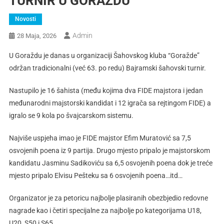
TURNIR U GORAŽDU
Novosti
Admin
28 Maja, 2026
U Goraždu je danas u organizaciji Šahovskog kluba “Goražde”
održan tradicionalni (već 63. po redu) Bajramski šahovski turnir.
Nastupilo je 16 šahista (među kojima dva FIDE majstora i jedan
međunarodni majstorski kandidat i 12 igrača sa rejtingom FIDE) a
igralo se 9 kola po švajcarskom sistemu.
Najviše uspjeha imao je FIDE majstor Efim Muratović sa 7,5
osvojenih poena iz 9 partija. Drugo mjesto pripalo je majstorskom
kandidatu Jasminu Sadikoviću sa 6,5 osvojenih poena dok je treće
mjesto pripalo Elvisu Pešteku sa 6 osvojenih poena…itd…
Organizator je za petoricu najbolje plasiranih obezbjedio redovne
nagrade kao i četiri specijalne za najbolje po kategorijama U18,
U20, S50 i S65.