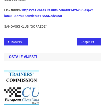
Link turnira:
https://s1.chess-results.com/tnr1426286.aspx?
lan=13&art=1&turdet=YES&SNode=S0
ŠAHOVSKI KLUB “GORAŽDE”
RASPIS TURNIRA BUGOJNO OPEN 2026
Raspis Premijer liga Bosne i Hercegovine za 2026. godinu
OSTALE VIJESTI