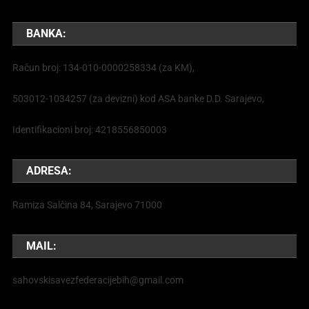
BANKA:
Račun broj: 134-010-0000258334 (za KM),
503012-1034257 (za devizni) kod ASA banke D.D. Sarajevo,
Identifikacioni broj: 4218556850003
ADRESA:
Ramiza Salčina 84, Sarajevo 71000
MAIL:
sahovskisavezfederacijebih@gmail.com