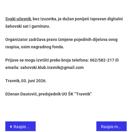
Svaki učesnik
, bez izuzetka, je dužan ponijeti ispravan digitalni
šahovski sat i garnituru.
Organizator zadržava pravo izmjene pojedinih dijelova ovog
raspisa, osim nagradnog fonda.
Prijave se mogu izvršiti preko broja telefona: 062/582-217 ili
emaila: sahovski.klub.travnik@gmail.com
Travnik, 03. juni 2026.
Dženan Dautović, predsjednik UO ŠK ”Travnik”
Raspis Premijer liga Bosne i Hercegovine za 2026. godinu
Raspis međunarodnog šahovskog turnira „Kladuško ljeto 2026“