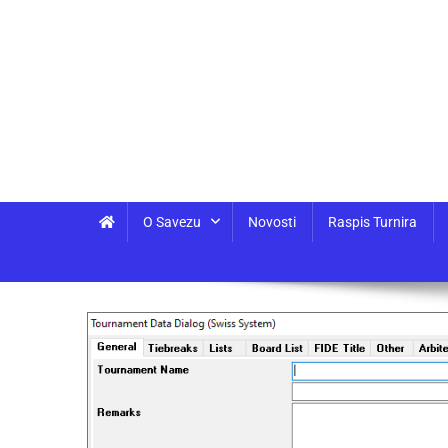
O Savezu
Novosti
Raspis Turnira