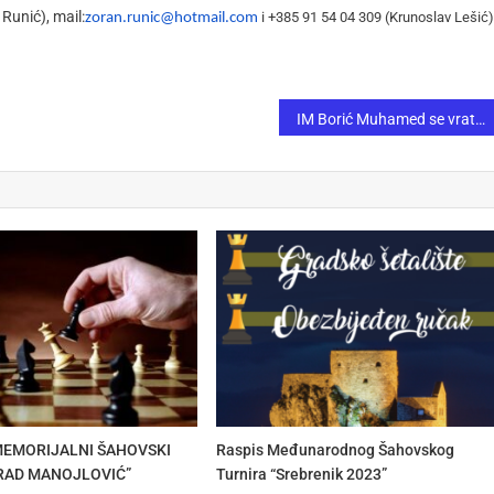
Runić), mail:
i +385 91 54 04 309 (Krunoslav Lešić)
zoran.runic@hotmail.com
IM Borić Muhamed se vratio na rejting listu Bosne i Hercegovine
 MEMORIJALNI ŠAHOVSKI
Raspis Međunarodnog Šahovskog
RAD MANOJLOVIĆ”
Turnira “Srebrenik 2023”