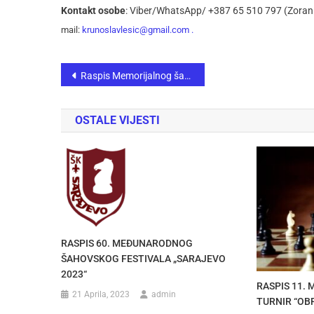
Kontakt osobe
: Viber/WhatsApp/ +387 65 510 797 (Zoran 
mail:
krunoslavlesic@gmail.com .
Raspis Memorijalnog šahovskog rapid turnira “Sjećanje na Izeta Kovačevića”
OSTALE VIJESTI
RASPIS 60. MEĐUNARODNOG
ŠAHOVSKOG FESTIVALA „SARAJEVO
2023“
RASPIS 11.
21 Aprila, 2023
admin
TURNIR “OB