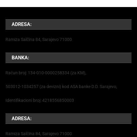
ADRESA:
Ramiza Salčina 84, Sarajevo 71000
BANKA:
Račun broj: 134-010-0000258334 (za KM),
503012-1034257 (za devizni) kod ASA banke D.D. Sarajevo,
Identifikacioni broj: 4218556850003
ADRESA:
Ramiza Salčina 84, Sarajevo 71000