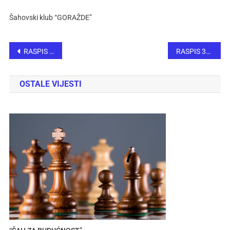
Šahovski klub “GORAŽDE”
RASPIS 20. MEMORIJALNI ŠAHOVSKI TURNIR „SEAD BIČEVIĆ“
RASPIS 32. pojedinačnog otvorenog kadetskog i juniorskog prvenstva ŠS FBiH za 2026. godinu
OSTALE VIJESTI