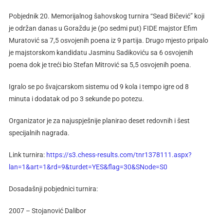
Pobjednik 20. Memorijalnog šahovskog turnira “Sead Bičević” koji
je održan danas u Goraždu je (po sedmi put) FIDE majstor Efim
Muratović sa 7,5 osvojenih poena iz 9 partija. Drugo mjesto pripalo
je majstorskom kandidatu Jasminu Sadikoviću sa 6 osvojenih
poena dok je treći bio Stefan Mitrović sa 5,5 osvojenih poena.
Igralo se po švajcarskom sistemu od 9 kola i tempo igre od 8
minuta i dodatak od po 3 sekunde po potezu.
Organizator je za najuspješnije planirao deset redovnih i šest
specijalnih nagrada.
Link turnira:
https://s3.chess-results.com/tnr1378111.aspx?
lan=1&art=1&rd=9&turdet=YES&flag=30&SNode=S0
Dosadašnji pobjednici turnira:
2007 – Stojanović Dalibor