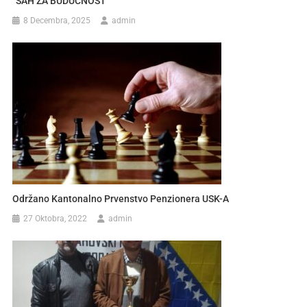
“ŠAH ZA BUDUĆNOST”
8 Decembra, 2025
admin
Održano Kantonalno Prvenstvo Penzionera USK-A
27 Oktobra, 2022
admin