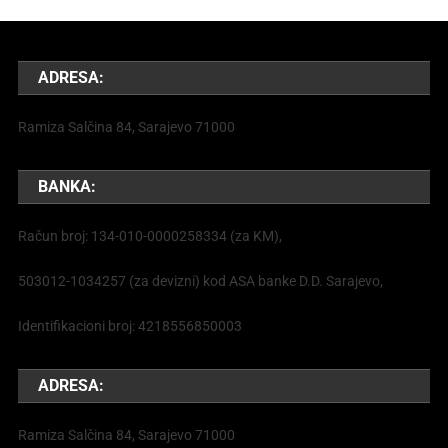
ADRESA:
Ramiza Salčina 84, Sarajevo 71000
BANKA:
Račun broj: 134-010-0000258334 (za KM),
503012-1034257 (za devizni) kod ASA banke D.D. Sarajevo,
Identifikacioni broj: 4218556850003
ADRESA:
Ramiza Salčina 84, Sarajevo 71000