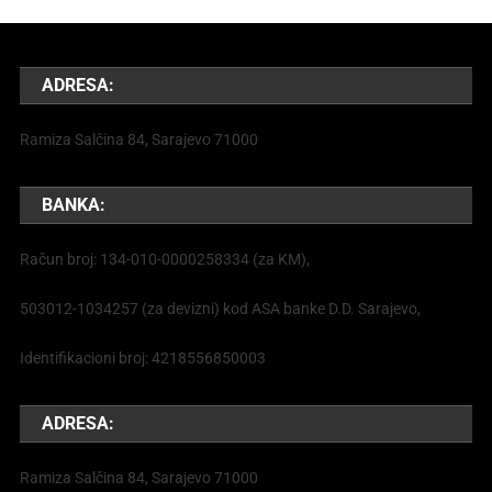
ADRESA:
Ramiza Salčina 84, Sarajevo 71000
BANKA:
Račun broj: 134-010-0000258334 (za KM),
503012-1034257 (za devizni) kod ASA banke D.D. Sarajevo,
Identifikacioni broj: 4218556850003
ADRESA:
Ramiza Salčina 84, Sarajevo 71000