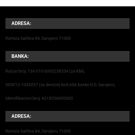
ADRESA:
Ramiza Salčina 84, Sarajevo 71000
BANKA:
Račun broj: 134-010-0000258334 (za KM),
503012-1034257 (za devizni) kod ASA banke D.D. Sarajevo,
Identifikacioni broj: 4218556850003
ADRESA:
Ramiza Salčina 84, Sarajevo 71000