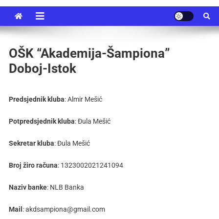
OŠK “Akademija-Šampiona”
Doboj-Istok
Predsjednik kluba
: Almir Mešić
Potpredsjednik kluba
: Đula Mešić
Sekretar kluba
: Đula Mešić
Broj žiro računa
: 1323002021241094
Naziv banke
: NLB Banka
Mail
: akdsampiona@gmail.com