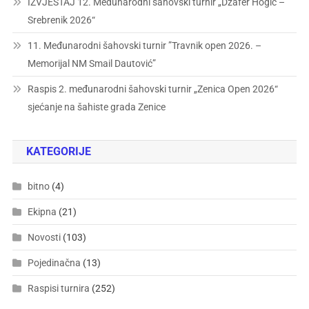
IZVJEŠTAJ 12. Međunarodni šahovski turnir „Džafer Hogić –
Srebrenik 2026“
11. Međunarodni šahovski turnir ”Travnik open 2026. –
Memorijal NM Smail Dautović”
Raspis 2. međunarodni šahovski turnir „Zenica Open 2026“
sjećanje na šahiste grada Zenice
KATEGORIJE
bitno
(4)
Ekipna
(21)
Novosti
(103)
Pojedinačna
(13)
Raspisi turnira
(252)