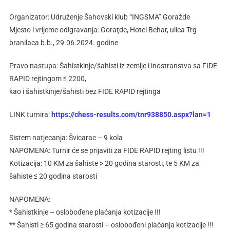
Organizator: Udruženje Šahovski klub “INGSMA” Goražde
Mjesto i vrijeme odigravanja: Goraţde, Hotel Behar, ulica Trg
branilaca b.b., 29.06.2024. godine
Pravo nastupa: Šahistkinje/šahisti iz zemlje i inostranstva sa FIDE
RAPID rejtingom ≤ 2200,
kao i šahistkinje/šahisti bez FIDE RAPID rejtinga
LINK turnira:
https://chess-results.com/tnr938850.aspx?lan=1
Sistem natjecanja: Švicarac – 9 kola
NAPOMENA: Turnir će se prijaviti za FIDE RAPID rejting listu !!!
Kotizacija: 10 KM za šahiste > 20 godina starosti, te 5 KM za
šahiste ≤ 20 godina starosti
NAPOMENA:
* Šahistkinje – oslobođene plaćanja kotizacije !!!
** Šahisti ≥ 65 godina starosti – oslobođeni plaćanja kotizacije !!!