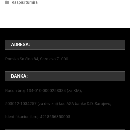
Raspisi turnira
ADRESA:
Ramiza Salčina 84, Sarajevo 71000
BANKA:
Račun broj: 134-010-0000258334 (za KM),
503012-1034257 (za devizni) kod ASA banke D.D. Sarajevo,
Identifikacioni broj: 4218556850003