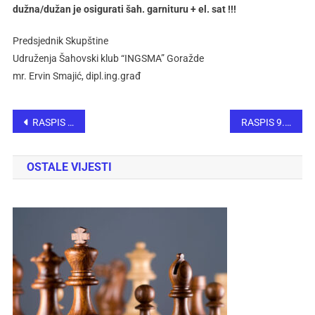
dužna/dužan je osigurati šah. garnituru + el. sat !!!
Predsjednik Skupštine
Udruženja Šahovski klub “INGSMA” Goražde
mr. Ervin Smajić, dipl.ing.građ
RASPIS 1. GRAND PRIX CHESS CUP – INGSMA 2024/2025
RASPIS 9. MEĐUNARODNI ŠAHOVSKI TURNIR ”TRAVNIK-OPEN 2024.”
OSTALE VIJESTI