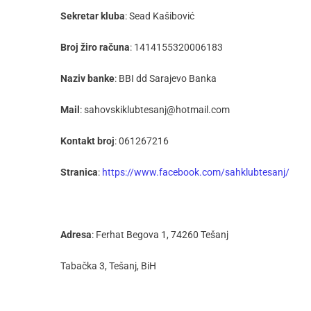
Sekretar kluba
: Sead Kašibović
Broj žiro računa
: 1414155320006183
Naziv banke
: BBI dd Sarajevo Banka
Mail
: sahovskiklubtesanj@hotmail.com
Kontakt broj
: 061267216
Stranica
:
https://www.facebook.com/sahklubtesanj/
Adresa
: Ferhat Begova 1, 74260 Tešanj
Tabačka 3, Tešanj, BiH