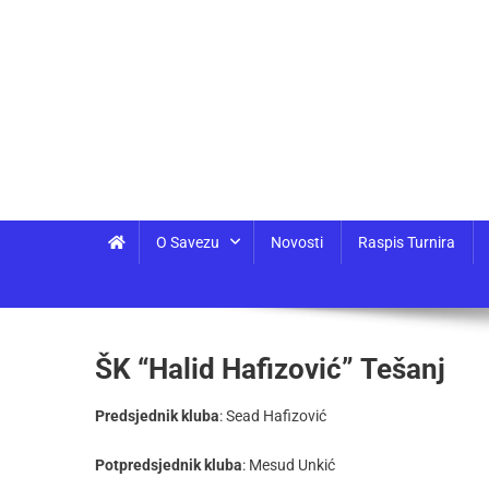
O Savezu
Novosti
Raspis Turnira
ŠK “Halid Hafizović” Tešanj
Predsjednik kluba
: Sead Hafizović
Potpredsjednik kluba
: Mesud Unkić