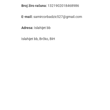
Broj žiro računa:
1321902018468986
E-mail:
samircorbadzic527@gmail.com
Adresa:
Islahijet bb
Islahijet bb, Brčko, BiH