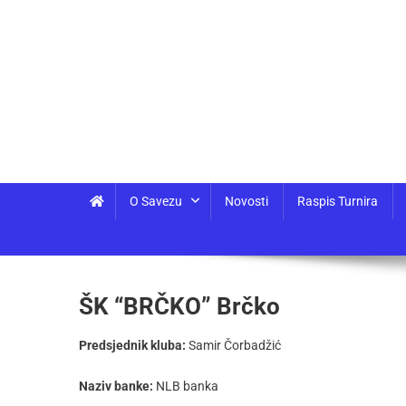
O Savezu
Novosti
Raspis Turnira
ŠK “BRČKO” Brčko
Predsjednik kluba:
Samir Čorbadžić
Naziv banke:
NLB banka