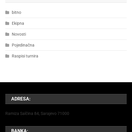
bitno
Ekipna
Novosti
Pojedinačna
Raspisi turnira
ADRESA:
Ramiza Salčina 84, Sarajevo 71000
BANKA: