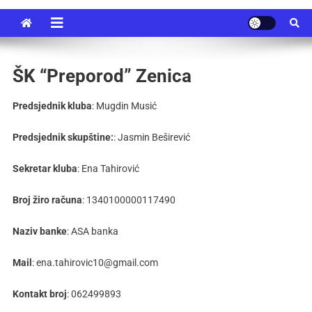
ŠK “Preporod” Zenica
Predsjednik kluba
: Mugdin Musić
Predsjednik skupštine:
: Jasmin Beširević
Sekretar kluba
: Ena Tahirović
Broj žiro računa
: 1340100000117490
Naziv banke
: ASA banka
Mail
: ena.tahirovic10@gmail.com
Kontakt broj
: 062499893