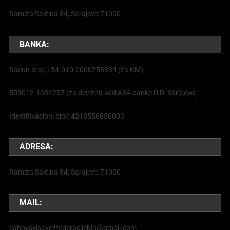
Ramiza Salčina 84, Sarajevo 71000
BANKA:
Račun broj: 134-010-0000258334 (za KM),
503012-1034257 (za devizni) kod ASA banke D.D. Sarajevo,
Identifikacioni broj: 4218556850003
ADRESA:
Ramiza Salčina 84, Sarajevo 71000
MAIL:
sahovskisavezfederacijebih@gmail.com