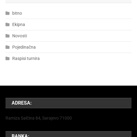
bitno
Ekipna
Novosti
Pojedinačna
Raspisi turnira
ADRESA:
Ramiza Salčina 84, Sarajevo 71000
BANKA: