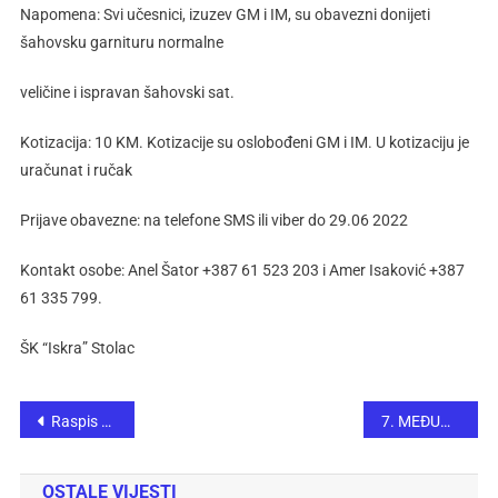
Napomena: Svi učesnici, izuzev GM i IM, su obavezni donijeti
šahovsku garnituru normalne
veličine i ispravan šahovski sat.
Kotizacija: 10 KM. Kotizacije su oslobođeni GM i IM. U kotizaciju je
uračunat i ručak
Prijave obavezne: na telefone SMS ili viber do 29.06 2022
Kontakt osobe: Anel Šator +387 61 523 203 i Amer Isaković +387
61 335 799.
ŠK “Iskra” Stolac
Raspis Premijer lige Bosne i Hercegovine u šahu za 2022. godinu
7. MEĐUNARODNI ŠAHOVSKI TURNIR”TRAVNIK-OPEN BH TELECOM 2022.”
OSTALE VIJESTI