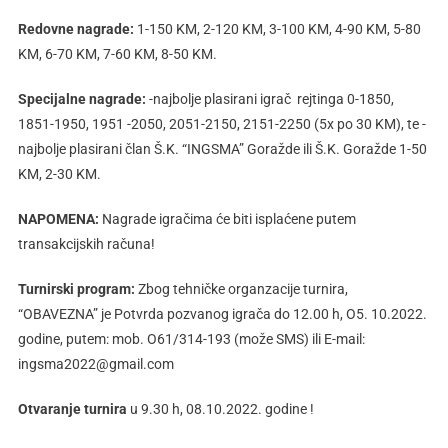
Redovne nagrade:
1-150 KM, 2-120 KM, 3-100 KM, 4-90 KM, 5-80
KM, 6-70 KM, 7-60 KM, 8-50 KM.
Specijalne nagrade:
-najbolje plasirani igrač rejtinga 0-1850,
1851-1950, 1951 -2050, 2051-2150, 2151-2250 (5x po 30 KM), te -
najbolje plasirani član Š.K. “INGSMA” Goražde ili Š.K. Goražde 1-50
KM, 2-30 KM.
NAPOMENA:
Nagrade igračima će biti isplaćene putem
transakcijskih računa!
Turnirski program:
Zbog tehničke organzacije turnira,
“OBAVEZNA” je Potvrda pozvanog igrača do 12.00 h, O5. 10.2022.
godine, putem: mob. O61/314-193 (može SMS) ili E-mail:
ingsma2022@gmail.com
Otvaranje turnira
u 9.30 h, 08.10.2022. godine !