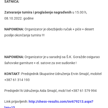
SATNICA:
Zatvaranje turnira i proglašenje nagrađenih
u 15.00 h,
08.10.2022. godine
NAPOMENA:
Organizator je obezbijedo ručak + piće + desert
poslije okončanja turnira !!!
NAPOMENA:
Organizator je u saradnji sa Š.K. Goražde osigurao
šahovske garniture + el. satove za sve sudionke !
KONTAKT
: Predsjednik Skupatine Udruženja Ervin Smajić, mobitel
+387 61 314 193
Predsjedn1k Udruženja Aida Smajić, mob1tel +387 61 579 994
Link prijavljenih:
http://chess-results.com/tnr679213.aspx?
lan=15