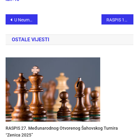
U Neumu održano 22. Kadetsko i juniorsko prvenstvo Bosne i Hercegovine
RASPIS 11. MEMORIJALNI ŠAHOVSKI TURNIR “OBRAD MANOJLOVIĆ”
OSTALE VIJESTI
RASPIS 27. Međunarodnog Otvorenog Šahovskog Turnira
“Zenica 2025”