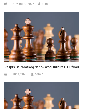
11 Novembra, 2025
admin
Raspis Bajramskog Šahovskog Turnira U Bužimu
19 Juna, 2023
admin