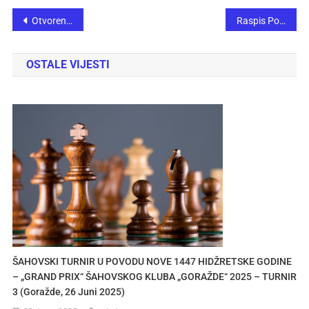
Otvoreno prvenstvo Sarajeva za osnovce i srednjoškolce – Pčelica 2022.
Raspis Pojedinačnog međunarodnog otvorenog šahovskog rapid turnira “Euroinvest Muhić – Cazin 2022”
OSTALE VIJESTI
ŠAHOVSKI TURNIR U POVODU NOVE 1447 HIDŽRETSKE GODINE
– „GRAND PRIX“ ŠAHOVSKOG KLUBA „GORAŽDE“ 2025 – TURNIR
3 (Goražde, 26 Juni 2025)