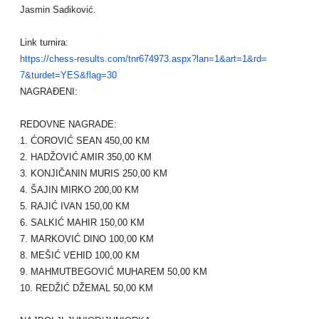
Jasmin Sadiković.
Link turnira:
https://chess-results.com/
tnr674973.aspx?lan=1&art=1&rd=
7&turdet=YES&flag=30
NAGRAĐENI:
REDOVNE NAGRADE:
1. ĆOROVIĆ SEAN 450,00 KM
2. HADŽOVIĆ AMIR 350,00 KM
3. KONJIČANIN MURIS 250,00 KM
4. ŠAJIN MIRKO 200,00 KM
5. RAJIĆ IVAN 150,00 KM
6. SALKIĆ MAHIR 150,00 KM
7. MARKOVIĆ DINO 100,00 KM
8. MEŠIĆ VEHID 100,00 KM
9. MAHMUTBEGOVIĆ MUHAREM 50,00 KM
10. REDŽIĆ DŽEMAL 50,00 KM