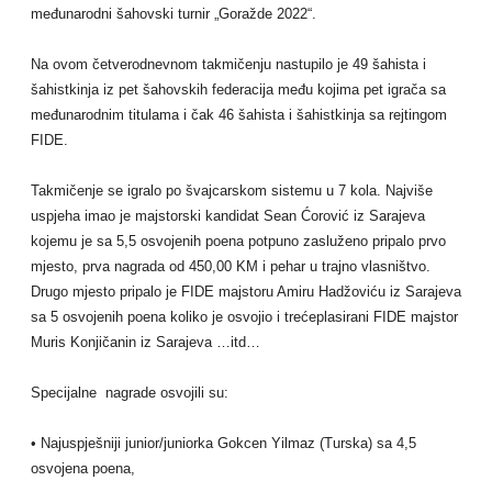
međunarodni šahovski turnir „Goražde 2022“.
Na ovom četverodnevnom takmičenju nastupilo je 49 šahista i
šahistkinja iz pet šahovskih federacija među kojima pet igrača sa
međunarodnim titulama i čak 46 šahista i šahistkinja sa rejtingom
FIDE.
Takmičenje se igralo po švajcarskom sistemu u 7 kola. Najviše
uspjeha imao je majstorski kandidat Sean Ćorović iz Sarajeva
kojemu je sa 5,5 osvojenih poena potpuno zasluženo pripalo prvo
mjesto, prva nagrada od 450,00 KM i pehar u trajno vlasništvo.
Drugo mjesto pripalo je FIDE majstoru Amiru Hadžoviću iz Sarajeva
sa 5 osvojenih poena koliko je osvojio i trećeplasirani FIDE majstor
Muris Konjičanin iz Sarajeva …itd…
Specijalne nagrade osvojili su:
• Najuspješniji junior/juniorka Gokcen Yilmaz (Turska) sa 4,5
osvojena poena,