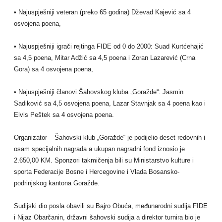
• Najuspješniji veteran (preko 65 godina) Dževad Kajević sa 4
osvojena poena,
• Najuspješniji igrači rejtinga FIDE od 0 do 2000: Suad Kurtćehajić
sa 4,5 poena, Mitar Adžić sa 4,5 poena i Zoran Lazarević (Crna
Gora) sa 4 osvojena poena,
• Najuspješniji članovi Šahovskog kluba „Goražde“: Jasmin
Sadiković sa 4,5 osvojena poena, Lazar Stavnjak sa 4 poena kao i
Elvis Peštek sa 4 osvojena poena.
Organizator – Šahovski klub „Goražde“ je podijelio deset redovnih i
osam specijalnih nagrada a ukupan nagradni fond iznosio je
2.650,00 KM. Sponzori takmičenja bili su Ministarstvo kulture i
sporta Federacije Bosne i Hercegovine i Vlada Bosansko-
podrinjskog kantona Goražde.
Sudijski dio posla obavili su Bajro Obuća, međunarodni sudija FIDE
i Nijaz Obarčanin, državni šahovski sudija a direktor turnira bio je