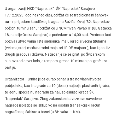
U organizaciji HKD “Napredak” i ŠK “Napredak” Sarajevo
17.12.2023. godine (nedjelja), održat će se tradicionalni šahovski
turnir prigodom katoličkog blagdana Božića. Ovaj “32. Napretkov
božićni turnir u šahu” održat će u NCM “Ivan Pavao II” (ul. Gatačka
18, naselje Otoka Sarajevo) s početkom u 14,00 sati. Prednost kod
poziva i utvrđivanja liste sudionika imaju igrači s većim titulama
(velemajstori, međunarodni majstori i FIDE-majstori), kao i gosti iz
drugih gradova i država. Natjecanje će se igrati po Švicarskom
sustavu od devet kola, s tempom igre od 10 minuta po igraču za
partiju.
Organizator Turnira je osigurao pehar u trajno vlasništvo za
pobjednika, kao i nagrade za 10 (deset) najbolje plasiranih igrača,
te jednu specijalnu nagradu za najuspješnijeg igrača ŠK
“Napredak” Sarajevo. Zbog zakonske obaveze sve navedene
nagrade isplatiće se isključivo na osobni transakcijski račun
nagrađenog šahiste u banci (u BH valuti – KM).