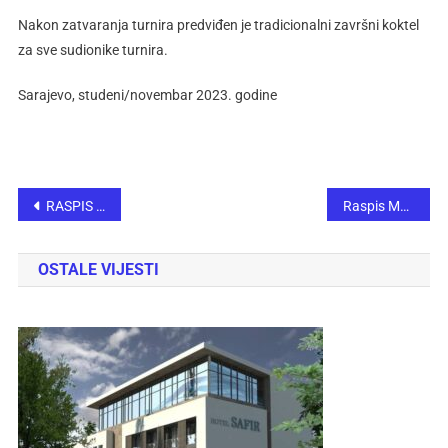
Nakon zatvaranja turnira predviđen je tradicionalni završni koktel
za sve sudionike turnira.
Sarajevo, studeni/novembar 2023. godine
RASPIS 5. MEMORIJALNOG TURNIRA “ZVONIMIR MEŠTROVIĆ 2023“
Raspis Memorijalnog šahovskog turnira „Izet Kovačević“ 2023
OSTALE VIJESTI