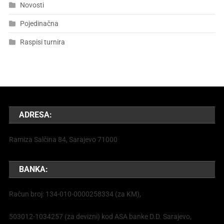
Novosti
Pojedinačna
Raspisi turnira
ADRESA:
Ramiza Salčina 84, Sarajevo 71000
BANKA:
Račun broj: 134-010-0000258334 (za KM),
503012-1034257 (za devizni) kod ASA banke D.D. Sarajevo,