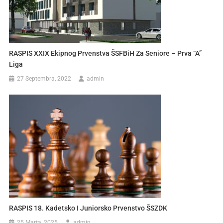
RASPIS XXIX Ekipnog Prvenstva ŠSFBiH Za Seniore – Prva “A”
Liga
27 Septembra, 2022
admin
RASPIS 18. Kadetsko I Juniorsko Prvenstvo ŠSZDK
25 Marta, 2025
admin