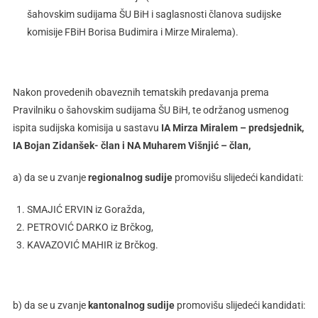
šahovskim sudijama ŠU BiH i saglasnosti članova sudijske
komisije FBiH Borisa Budimira i Mirze Miralema).
Nakon provedenih obaveznih tematskih predavanja prema
Pravilniku o šahovskim sudijama ŠU BiH, te održanog usmenog
ispita sudijska komisija u sastavu
IA Mirza Miralem – predsjednik,
IA Bojan Zidanšek- član i NA Muharem Višnjić – član,
a) da se u zvanje
regionalnog sudije
promovišu slijedeći kandidati:
SMAJIĆ ERVIN iz Goražda,
PETROVIĆ DARKO iz Brčkog,
KAVAZOVIĆ MAHIR iz Brčkog.
b) da se u zvanje
kantonalnog sudije
promovišu slijedeći kandidati: