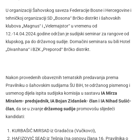
U organizaciji Šahovskog saveza Federacije Bosne i Hercegovine i
tehničkoj organizaciji SD „Bosona“ Brčko distrikt i šahovskih
klubova „Magnus“ i „Velemajstor“ u vremenu od
12.-14.04.2024.godine održan je sudijski seminar za rangove od
klupskog, pa do državnog sudije. Domačini seminara su bili Hotel
„Divanhana“ i BZK „Preporod“ Brčko distrikt.
Nakon provedenih obaveznih tematskih predavanja prema
Pravilniku o šahovskim sudijama ŠU BiH, te održanog pismenog i
usmenog dijela ispita sudijska komisija u sastavu
IA Mirza
Miralem- predsjednik, IA Bojan Zidanšek- član i IA Nihad Sušić-
član
, da se u zvanje
državnog sudije
promovošu slijedeći
kandidati:
KURBAŠIĆ MIRSAD iz Gradačca (Vučkovci),
HAFIZOVIĆ SEAD iz Tešnja (na osnovu člana 16. Pravilnika o