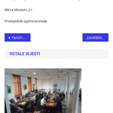
Mirza Miralem, s.r.
Predsjednik ispitne komisije
FM EFIM MURATOIĆ POBJEDNIK 18. MEMORIJALNOG ŠAHOVSKOG TURNIRA „SEAD BIČEVIĆ“
ZAVRŠENO XXX KADETSKO I JUNIORSKO PRVENSTVO ŠAHOVSKOG SAVEZA FEDERACIJE BOSNE I HERCEGOVINE
OSTALE VIJESTI