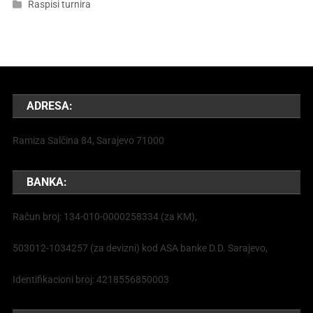
Raspisi turnira
ADRESA:
Ramiza Salčina 84, Sarajevo 71000
BANKA:
Račun broj: 134-010-0000258334 (za KM),
503012-1034257 (za devizni) kod ASA banke D.D. Sarajevo,
Identifikacioni broj: 4218556850003