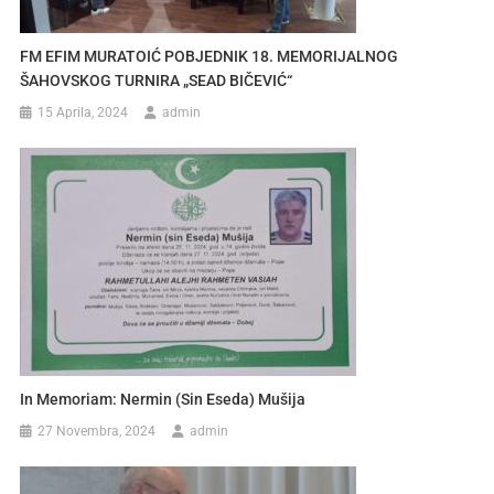
FM EFIM MURATOIĆ POBJEDNIK 18. MEMORIJALNOG
ŠAHOVSKOG TURNIRA „SEAD BIČEVIĆ“
15 Aprila, 2024
admin
In Memoriam: Nermin (sin Eseda) Mušija
27 Novembra, 2024
admin