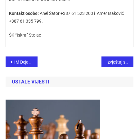
Kontakt osobe:
Anel Šator +387 61 523 203 i Amer Isaković
+387 61 335 799.
ŠK “Iskra” Stolac
IM Dejan Marjanović pobjednik Memorijalnog šahovsko turnira „Sjećanje na Gradonačelnika Husejina Smajlovića“
Izvještaj sa 24. kadetskog i juniorskog prvenstva Bosne i Hercegovine
OSTALE VIJESTI