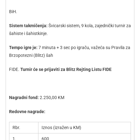
BiH.
Sistem takmičenja:
Švicarski sistem, 9 kola, zajednički turnir za
šahiste i šahistkinje.
Tempo igre je:
7 minuta + 3 sec po igraču, važeća su Pravila za
Brzopotezni (Blitz) šah
FIDE.
Turnir će se prijaviti za Blitz Rejting Listu FIDE
Nagradni fond:
2.250,00 KM
Redovne nagrade:
Rbr.
Iznos (izražen u KM)
1.
600