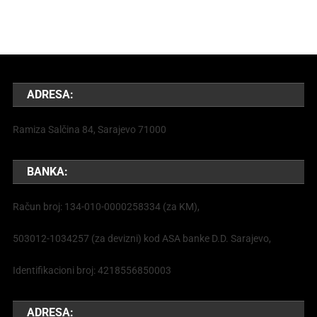
ADRESA:
Ramiza Salčina 84, Sarajevo 71000
BANKA:
Račun broj: 134-010-0000258334 (za KM),
503012-1034257 (za devizni) kod ASA banke D.D. Sarajevo,
Identifikacioni broj: 4218556850003
ADRESA: