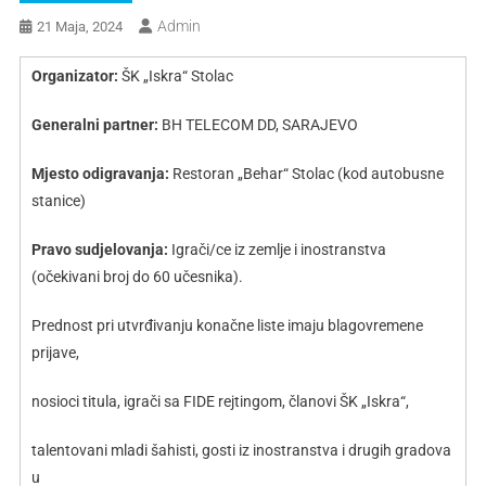
Admin
21 Maja, 2024
Organizator:
ŠK „Iskra“ Stolac
Generalni partner:
BH TELECOM DD, SARAJEVO
Mjesto odigravanja:
Restoran „Behar“ Stolac (kod autobusne
stanice)
Pravo sudjelovanja:
Igrači/ce iz zemlje i inostranstva
(očekivani broj do 60 učesnika).
Prednost pri utvrđivanju konačne liste imaju blagovremene
prijave,
nosioci titula, igrači sa FIDE rejtingom, članovi ŠK „Iskra“,
talentovani mladi šahisti, gosti iz inostranstva i drugih gradova
u