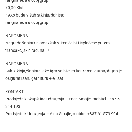
rangirane/a u ovoj grupi
70,00 KM
* Ako budu 9 šahistkinja/šahista
rangirane/a u ovoj grupi
NAPOMENA:
Nagrade šahistkinjama/šahistima će biti isplaćene putem
transakcijskih računa !!!
NAPOMENA:
Šahistkinja/šahista, ako igra sa bijelim figurama, duţna/duţan je
osigurati šah. garnituru + el. sat !!!
KONTAKT:
Predsjednik Skupštine Udruţenja – Ervin Smajić, mobitel +387 61
314 193
Predsjednik Udruţenja – Aida Smajić, mobitel +387 61 579 994