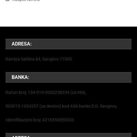
ADRESA:
Ramiza Salčina 84, Sarajevo 71000
BANKA:
Račun broj: 134-010-0000258334 (za KM),
503012-1034257 (za devizni) kod ASA banke D.D. Sarajevo,
Identifikacioni broj: 4218556850003