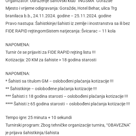
Organizator: Udruženje Šahovski klub “INGSMA” Goražde
Mjesto i vrijeme odigravanja: Goražde, Hotel Behar, ulica Trg
branilaca b.b., 24.11.2024. godine – 25.11.2024. godine
Pravo nastupa: Šahistkinje/šahisti iz zemlje i inostranstva sa ili bez
FIDE RAPID rejtingomSistem natjecanja: Švicarac – 11 kola
NAPOMENA:
Turnir će se prijaviti za FIDE RAPID rejting listu !!!
Kotizacija: 20 KM za šahiste > 18 godina starosti
NAPOMENA:
* Šahisti sa titulom GM – oslobođeni plaćanja kotizacije !!!
** Šahistkinje – oslobođene plaćanja kotizacije !!!
*** Šahisti ≤ 18 godina starosti – oslobođeni plaćanja kotizacije !!!
**** Šahisti ≥ 65 godina starosti – oslobođeni plaćanja kotizacije !!!
Tempo igre: 25 minuta + 10 sekundi
Turnirski program: Zbog tehničke organizacije turnira, “OBAVEZNA”
je prijava šahistkinja/šahista