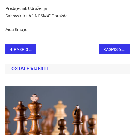
Predsjednik Udruženja
Šahovski klub “INGSMA” Goražde
Aida Smajić
RASPIS 53. Međunarodni šahovski turnir “Bosna 2024”
RASPIS 6. MEMORIJALNI TURNIR“ZVONIMIR MEŠTROVIĆ 2024“
OSTALE VIJESTI