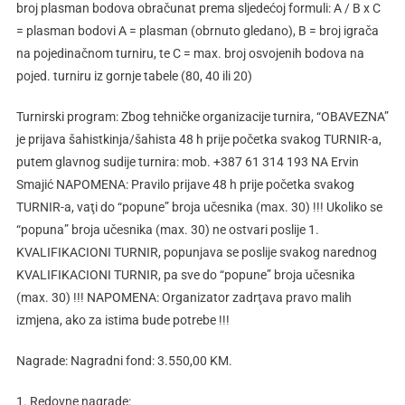
broj plasman bodova obračunat prema sljedećoj formuli: A / B x C
= plasman bodovi A = plasman (obrnuto gledano), B = broj igrača
na pojedinačnom turniru, te C = max. broj osvojenih bodova na
pojed. turniru iz gornje tabele (80, 40 ili 20)
Turnirski program: Zbog tehničke organizacije turnira, “OBAVEZNA”
je prijava šahistkinja/šahista 48 h prije početka svakog TURNIR-a,
putem glavnog sudije turnira: mob. +387 61 314 193 NA Ervin
Smajić NAPOMENA: Pravilo prijave 48 h prije početka svakog
TURNIR-a, vaţi do “popune” broja učesnika (max. 30) !!! Ukoliko se
“popuna” broja učesnika (max. 30) ne ostvari poslije 1.
KVALIFIKACIONI TURNIR, popunjava se poslije svakog narednog
KVALIFIKACIONI TURNIR, pa sve do “popune” broja učesnika
(max. 30) !!! NAPOMENA: Organizator zadrţava pravo malih
izmjena, ako za istima bude potrebe !!!
Nagrade: Nagradni fond: 3.550,00 KM.
1. Redovne nagrade: