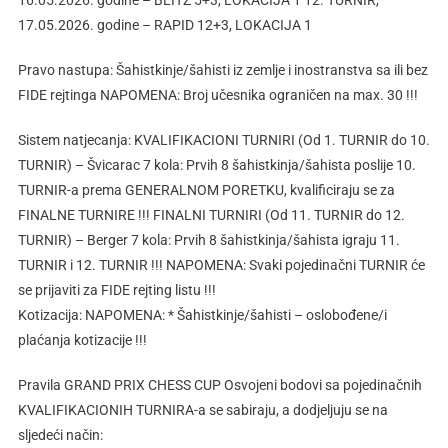
16.05.2026. godine – BLITZ 5+3, LOKACIJA 1 12. TURNIR,
17.05.2026. godine – RAPID 12+3, LOKACIJA 1
Pravo nastupa: Šahistkinje/šahisti iz zemlje i inostranstva sa ili bez
FIDE rejtinga NAPOMENA: Broj učesnika ograničen na max. 30 !!!
Sistem natjecanja: KVALIFIKACIONI TURNIRI (Od 1. TURNIR do 10.
TURNIR) – Švicarac 7 kola: Prvih 8 šahistkinja/šahista poslije 10.
TURNIR-a prema GENERALNOM PORETKU, kvalificiraju se za
FINALNE TURNIRE !!! FINALNI TURNIRI (Od 11. TURNIR do 12.
TURNIR) – Berger 7 kola: Prvih 8 šahistkinja/šahista igraju 11.
TURNIR i 12. TURNIR !!! NAPOMENA: Svaki pojedinačni TURNIR će
se prijaviti za FIDE rejting listu !!!
Kotizacija: NAPOMENA: * Šahistkinje/šahisti – oslobođene/i
plaćanja kotizacije !!!
Pravila GRAND PRIX CHESS CUP Osvojeni bodovi sa pojedinačnih
KVALIFIKACIONIH TURNIRA-a se sabiraju, a dodjeljuju se na
sljedeći način: