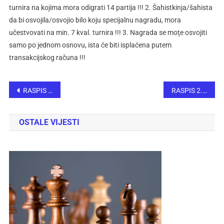
turnira na kojima mora odigrati 14 partija !!! 2. Šahistkinja/šahista
da bi osvojila/osvojio bilo koju specijalnu nagradu, mora
učestvovati na min. 7 kval. turnira !!! 3. Nagrada se moţe osvojiti
samo po jednom osnovu, ista će biti isplaćena putem
transakcijskog računa !!!
RASPIS 2. AMATERSKI RAPID TURNIR U ŠAHU – INGSMA 2025
RASPIS 2. MEMORIJALNOG ŠAHOVSKOG TURNIRA „SJEĆANJE NA MIRSADA DIZDAREVIĆA“
OSTALE VIJESTI