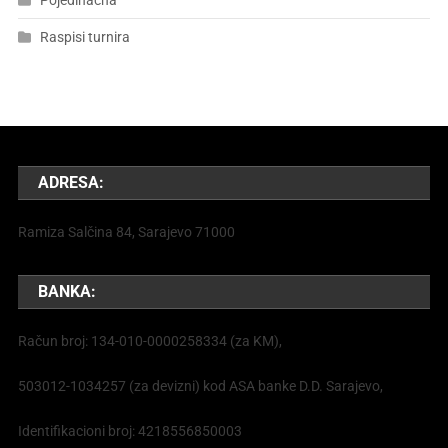
Pojedinačna
Raspisi turnira
ADRESA:
Ramiza Salčina 84, Sarajevo 71000
BANKA:
Račun broj: 134-010-0000258334 (za KM),
503012-1034257 (za devizni) kod ASA banke D.D. Sarajevo,
Identifikacioni broj: 4218556850003