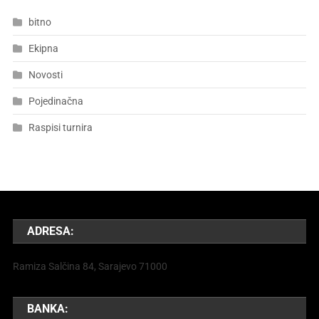
bitno
Ekipna
Novosti
Pojedinačna
Raspisi turnira
ADRESA:
Ramiza Salčina 84, Sarajevo 71000
BANKA: