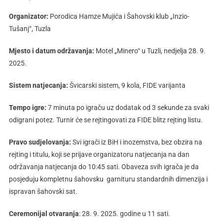
Organizator:
Porodica Hamze Mujića i Šahovski klub „Inzio-
Tušanj“, Tuzla
Mjesto i datum održavanja:
Motel „Minero“ u Tuzli, nedjelja 28. 9.
2025.
Sistem natjecanja:
Švicarski sistem, 9 kola, FIDE varijanta
Tempo igre:
7 minuta po igraču uz dodatak od 3 sekunde za svaki
odigrani potez. Turnir će se rejtingovati za FIDE blitz rejting listu.
Pravo sudjelovanja:
Svi igrači iz BiH i inozemstva, bez obzira na
rejting i titulu, koji se prijave organizatoru natjecanja na dan
održavanja natjecanja do 10:45 sati. Obaveza svih igrača je da
posjeduju kompletnu šahovsku garnituru standardnih dimenzija i
ispravan šahovski sat.
Ceremonijal otvaranja
: 28. 9. 2025. godine u 11 sati.