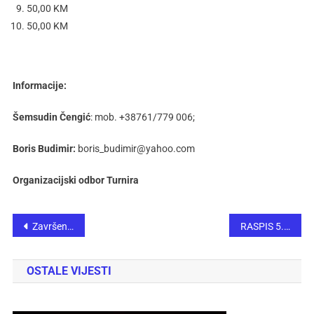
50,00 KM
50,00 KM
Informacije:
Šemsudin Čengić
: mob. +38761/779 006;
Boris Budimir:
boris_budimir@yahoo.com
Organizacijski odbor Turnira
Završeno 32. ekipno prvenstvo ŠSFBiH – Prva “A” i Prva “B” liga
RASPIS 5. MMT Tešanj Open 2025
OSTALE VIJESTI