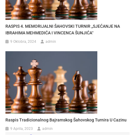
RASPIS 4. MEMORIJALNI ŠAHOVSKI TURNIR „SJEĆANJE NA
IBRAHIMA MEHMEDIĆA I VINCENCA ŠUNJIĆA“
9 Oktobra, 2024
admin
Raspis Tradicionalnog Bajramskog Šahovskog Turnira U Cazinu
9 Aprila, 2023
admin