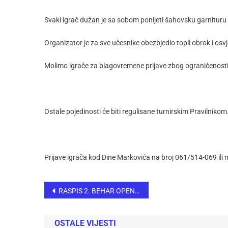
Svaki igrač dužan je sa sobom ponijeti šahovsku garnituru 
Organizator je za sve učesnike obezbjedio topli obrok i osv
Molimo igrače za blagovremene prijave zbog ograničenosti 
Ostale pojedinosti će biti regulisane turnirskim Pravilnikom
Prijave igrača kod Dine Markovića na broj 061/514-069 ili 
RASPIS 2. BEHAR OPEN 2025
OSTALE VIJESTI