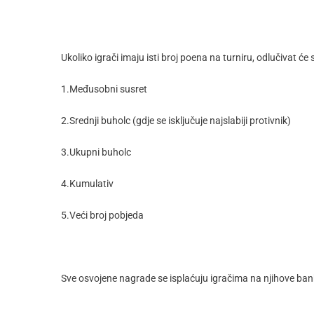
Ukoliko igrači imaju isti broj poena na turniru, odlučivat će sl
1.Međusobni susret
2.Srednji buholc (gdje se isključuje najslabiji protivnik)
3.Ukupni buholc
4.Kumulativ
5.Veći broj pobjeda
Sve osvojene nagrade se isplaćuju igračima na njihove ba