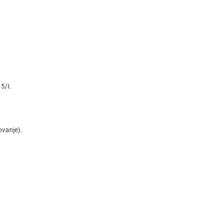
5/I.
ovanje).