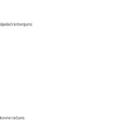
ijedeći kriterijumi:
nkovne račune.