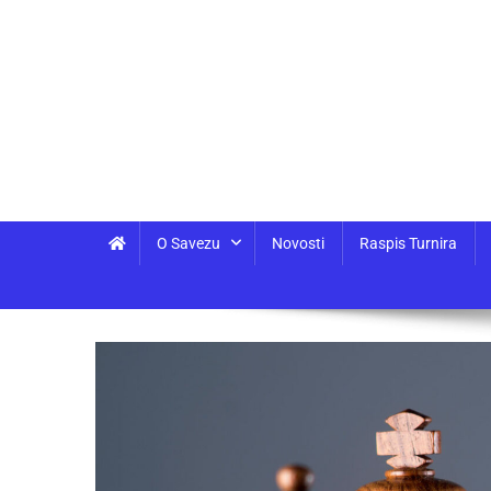
O Savezu
Novosti
Raspis Turnira