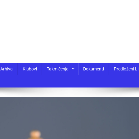
Arhiva
Klubovi
Takmičenja
Dokumenti
Predloženi Li