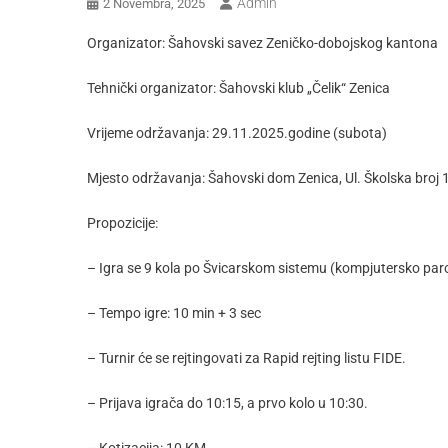
Admin
2 Novembra, 2025
Organizator: Šahovski savez Zeničko-dobojskog kantona
Tehnički organizator: Šahovski klub „Čelik“ Zenica
Vrijeme održavanja: 29.11.2025.godine (subota)
Mjesto održavanja: Šahovski dom Zenica, Ul. Školska broj 1
Propozicije:
– Igra se 9 kola po Švicarskom sistemu (kompjutersko par
– Tempo igre: 10 min + 3 sec
– Turnir će se rejtingovati za Rapid rejting listu FIDE.
– Prijava igrača do 10:15, a prvo kolo u 10:30.
– Kotizacija: 10 KM