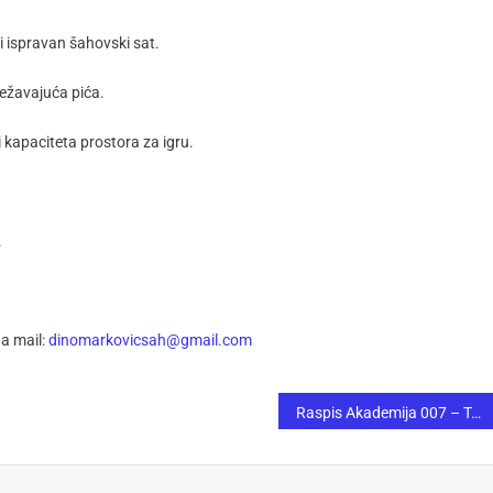
i ispravan šahovski sat.
ježavajuća pića.
kapaciteta prostora za igru.
.
na mail:
dinomarkovicsah@gmail.com
Raspis Akademija 007 – Turnira povodom Dana državnosti BiH