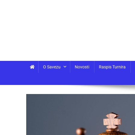
O Savezu
Novosti
Raspis Turnira