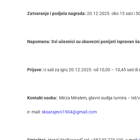
Zatvaranje i podjela nagrada:
20.12.2025. oko 15 sati i 5
Napomena: Svi učesnici su obavezni ponijeti ispravan ša
Prijave:
U sali za igru 20.12.2025. od 10,00 – 10,45 sati ili
Kontakt osoba:
Mirza Miralem, glavni sudija turnira – tel
e- mail:
sksarajevo1904@gmail.com
Smještaj:
Hotel “Hollywood” tel: +387 33 773 100, e-mail: