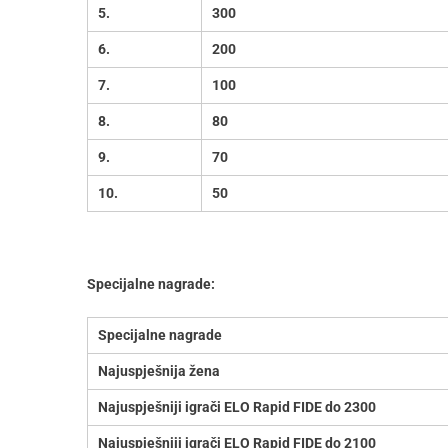
5.
300
6.
200
7.
100
8.
80
9.
70
10.
50
Specijalne nagrade:
Specijalne nagrade
Najuspje
š
nija žena
Najuspješniji igrači ELO Rapid FIDE do 2300
Najuspješniji igrači ELO Rapid FIDE do 2100