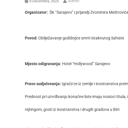
Admin
8 Decembra, 2025
Organizator:
ŠK “Sarajevo” i prijatelji Zvonimira Meštrović
Povod:
Obilježavanje godišnjice smrti istaknutog šahiste
Mjesto odigravanja:
Hotel “Hollywood” Sarajevo
Pravo sudjelovanja:
Igrači/ce iz zemlje i inostranstva p
Prednost pri utvrđivanju konačne liste imaju nosioci titula, 
rejtingom, gosti iz inostranstva i drugih gradova u BiH.