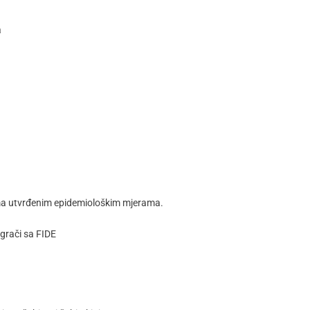
a
rema utvrđenim epidemiološkim mjerama.
igrači sa FIDE