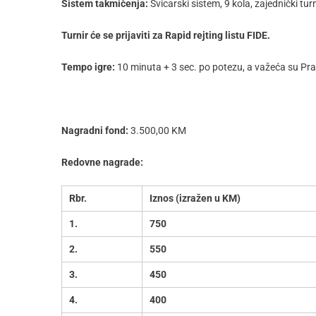
Sistem takmičenja:
Švicarski sistem, 9 kola, zajednički turn
Turnir će se prijaviti za Rapid rejting listu FIDE.
Tempo igre:
10 minuta + 3 sec. po potezu, a važeća su Pra
Nagradni fond:
3.500,00 KM
Redovne nagrade:
Rbr.
Iznos (izražen u KM)
1.
750
2.
550
3.
450
4.
400