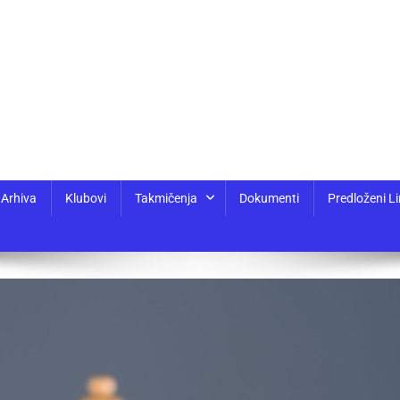
Arhiva
Klubovi
Takmičenja
Dokumenti
Predloženi Li