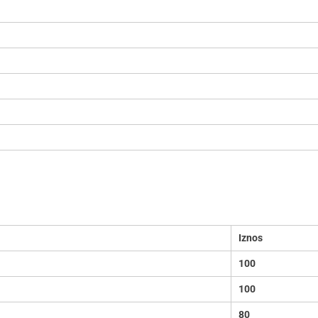
Iznos
100
100
80