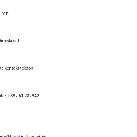
0 min.
hovski sat.
 na kontakt telefon.
/viber +387 61 232842
info@hotel-hollywood.ba