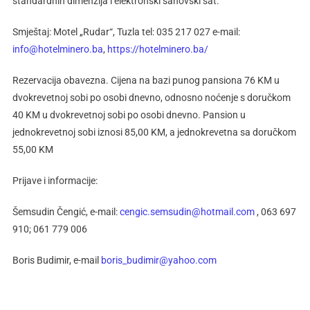
standardnih dimenzija i elektronski šahovski sat.
Smještaj: Motel „Rudar“, Tuzla tel: 035 217 027 e-mail:
info@hotelminero.ba
,
https://hotelminero.ba/
Rezervacija obavezna. Cijena na bazi punog pansiona 76 KM u
dvokrevetnoj sobi po osobi dnevno, odnosno noćenje s doručkom
40 KM u dvokrevetnoj sobi po osobi dnevno. Pansion u
jednokrevetnoj sobi iznosi 85,00 KM, a jednokrevetna sa doručkom
55,00 KM
Prijave i informacije:
Šemsudin Čengić, e-mail:
cengic.semsudin@hotmail.com
, 063 697
910; 061 779 006
Boris Budimir, e-mail
boris_budimir@yahoo.com