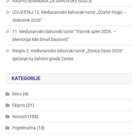
RASPIS SEMINARA ZA ŠAHOVSKE SUDIJE
IZVJEŠTAJ 12. Međunarodni šahovski turnir „Džafer Hogić –
Srebrenik 2026“
11. Međunarodni šahovski turnir ”Travnik open 2026. –
Memorijal NM Smail Dautović”
Raspis 2. međunarodni šahovski turnir „Zenica Open 2026“
sjećanje na šahiste grada Zenice
KATEGORIJE
bitno
(4)
Ekipna
(21)
Novosti
(103)
Pojedinačna
(13)