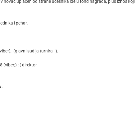
av novac uplaćen od strane učesnika ide u fond nagrada, plus iznos koji
ednika i pehar.
ber), (glavni sudija turnira ).
viber;) ; ( direktor
).
 .