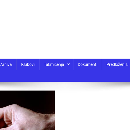
Arhiva
Klubovi
Takmičenja
Dokumenti
Predloženi Li