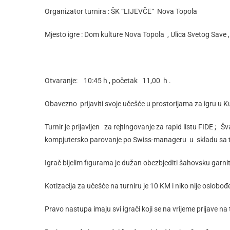
Organizator turnira : ŠK “LIJEVČE“ Nova Topola
Mjesto igre : Dom kulture Nova Topola , Ulica Svetog Save 
Otvaranje: 10:45 h , početak 11,00 h .
Obavezno prijaviti svoje učešće u prostorijama za igru u 
Turnir je prijavljen za rejtingovanje za rapid listu FIDE ;
kompjutersko parovanje po Swiss-manageru u skladu sa t
Igrač bijelim figurama je dužan obezbjediti šahovsku garnitu
Kotizacija za učešće na turniru je 10 KM i niko nije oslobođe
Pravo nastupa imaju svi igrači koji se na vrijeme prijave na 