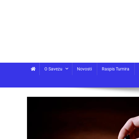
O Savezu
Novosti
Raspis Turnira