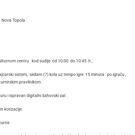
, Nova Topola.
Kulturnom centru kod sudije od 10:00 do 10:45 h ;
 Švajcarski sistem, sedam (7) kola uz tempo igre 15 minuta po igraču ,
urnirskim pravilnikom.
ru i ispravan digitalni šahovski sat .
n kotizacije.
turnir.