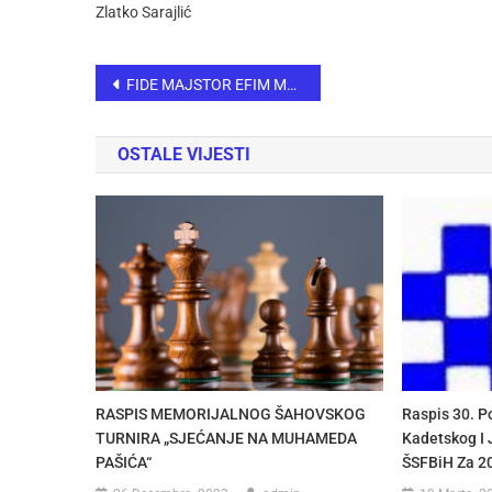
Zlatko Sarajlić
FIDE MAJSTOR EFIM MURATOVIĆ POBJEDNIK TURNIRA POVODOM DANA DRŽAVNOSTI BiH – GORAŽDE 2022
OSTALE VIJESTI
RASPIS MEMORIJALNOG ŠAHOVSKOG
Raspis 30. 
TURNIRA „SJEĆANJE NA MUHAMEDA
Kadetskog I 
PAŠIĆA“
ŠSFBiH Za 2