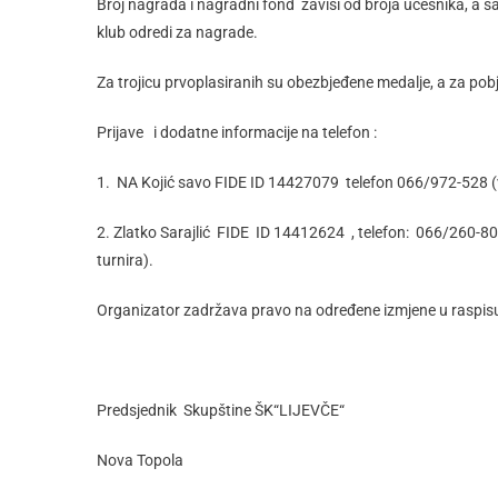
Broj nagrada i nagradni fond zavisi od broja učesnika, a s
klub odredi za nagrade.
Za trojicu prvoplasiranih su obezbjeđene medalje, a za pobj
Prijave i dodatne informacije na telefon :
1. NA Kojić savo FIDE ID 14427079 telefon 066/972-528 (vi
2. Zlatko Sarajlić FIDE ID 14412624 , telefon: 066/260-808 (
turnira
Organizator zadržava pravo na određene izmjene u raspisu
Predsjednik Skupštine ŠK“LIJEVČE“
Nova Topola