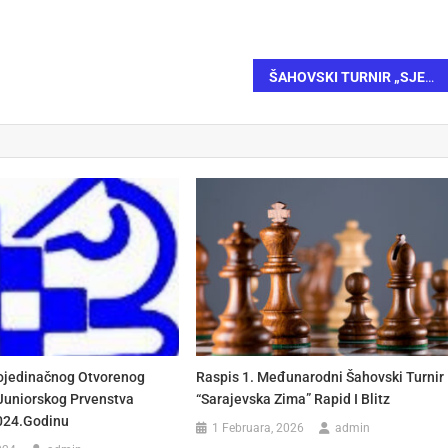
ŠAHOVSKI TURNIR „SJEĆANJE NA MIRKA BARBIĆA“
Pojedinačnog Otvorenog
Raspis 1. Međunarodni Šahovski Turnir
Juniorskog Prvenstva
“Sarajevska Zima” Rapid I Blitz
024.godinu
1 Februara, 2026
admin