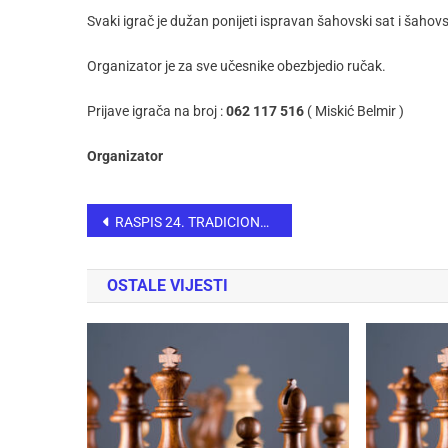
Svaki igrač je dužan ponijeti ispravan šahovski sat i šahov
Organizator je za sve učesnike obezbjedio ručak.
Prijave igrača na broj :
062 117 516
( Miskić Belmir )
Organizator
RASPIS 24. TRADICIONALNOG MEĐUNARODNOG USKRŠNJEG ŠAHOVSKOG TURNIRA „ZENICA 2023“
OSTALE VIJESTI