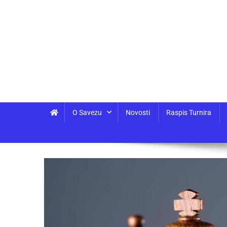
O Savezu
Novosti
Raspis Turnira