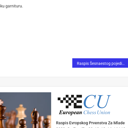
sku garnituru.
Raspis Šesnaestog pojedinačnog otvorenog muškog i ženskog seniorskog rapid prvenstva FBiH za 2022.godinu
Raspis Evropskog Prvenstva Za Mlade