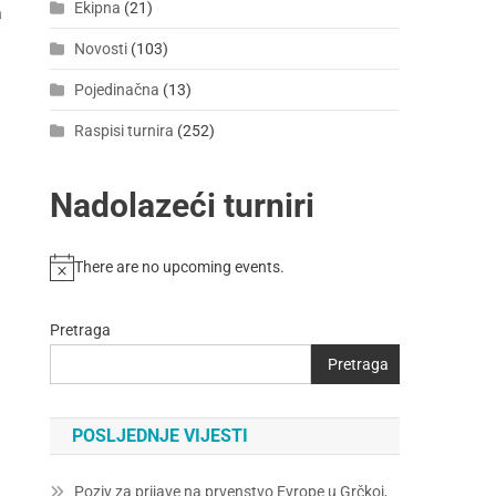
Ekipna
(21)
a
Novosti
(103)
Pojedinačna
(13)
Raspisi turnira
(252)
Nadolazeći turniri
There are no upcoming events.
Pretraga
Pretraga
POSLJEDNJE VIJESTI
Poziv za prijave na prvenstvo Evrope u Grčkoj,