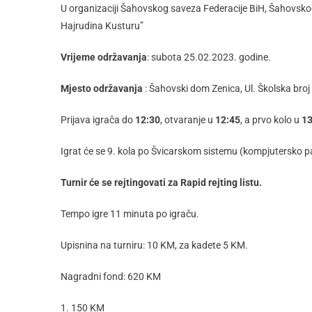
U organizaciji Šahovskog saveza Federacije BiH, Šahovskog
Hajrudina Kusturu”
Vrijeme održavanja
: subota 25.02.2023. godine.
Mjesto održavanja
: Šahovski dom Zenica, Ul. Školska broj
Prijava igrača do
12:30
, otvaranje u
12:45
, a prvo kolo u
13
Igrat će se 9. kola po Švicarskom sistemu (kompjutersko p
Turnir će se rejtingovati za Rapid rejting listu.
Tempo igre 11 minuta po igraču.
Upisnina na turniru: 10 KM, za kadete 5 KM.
Nagradni fond: 620 KM
1. 150 KM