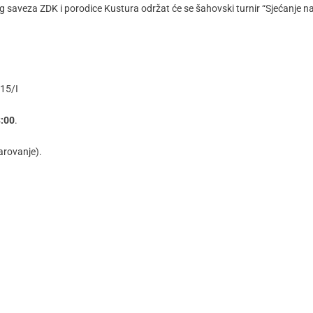
 saveza ZDK i porodice Kustura održat će se šahovski turnir “Sjećanje n
 15/I
:00
.
arovanje).