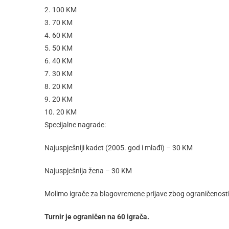
2. 100 KM
3. 70 KM
4. 60 KM
5. 50 KM
6. 40 KM
7. 30 KM
8. 20 KM
9. 20 KM
10. 20 KM
Specijalne nagrade:
Najuspješniji kadet (2005. god i mlađi) – 30 KM
Najuspješnija žena – 30 KM
Molimo igrače za blagovremene prijave zbog ograničenosti 
Turnir je ograničen na 60 igrača.