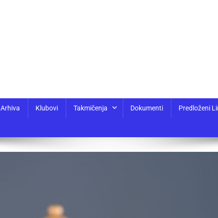
Arhiva
Klubovi
Takmičenja
Dokumenti
Predloženi Li