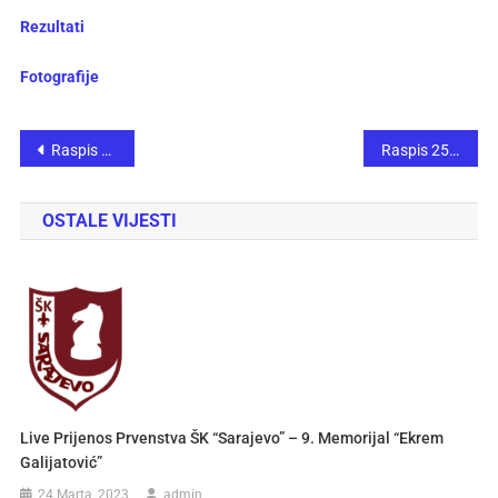
Rezultati
Fotografije
Raspis 10. turnira „Sjećanje na Hamzu Mujića“
Raspis 25. međunarodnog otvorenog šahovskog turnira “ZENICA 2023.”
OSTALE VIJESTI
Live Prijenos Prvenstva ŠK “Sarajevo” – 9. Memorijal “Ekrem
Galijatović”
24 Marta, 2023
admin