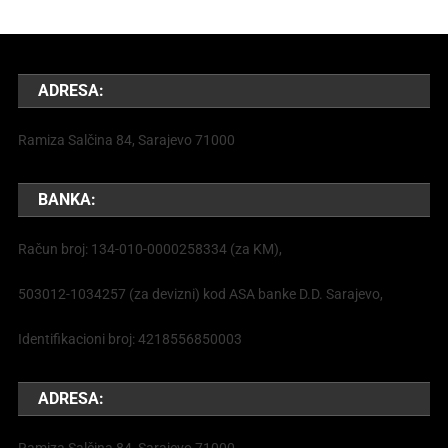
ADRESA:
Ramiza Salčina 84, Sarajevo 71000
BANKA:
Račun broj: 134-010-0000258334 (za KM),
503012-1034257 (za devizni) kod ASA banke D.D. Sarajevo,
Identifikacioni broj: 4218556850003
ADRESA: