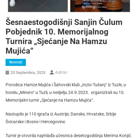
Šesnaestogodišnji Sanjin Čulum
Pobjednik 10. Memorijalnog
Turnira „Sjećanje Na Hamzu
Mujića“
Novosti
Admin
25 Septembra, 2023
Porodica Hamze Mujića i Šahovski klub „Inzio-Tušanj“ iz Tuzle, u
hotelu „Minero“ u Tuzli, u nedjelju 24.9.2023. organizirali su 10.
Memorijalni turnir „Sjećanje na Hamzu Mujića“.
Nastupilo je 110 igrača iz Austrije, Danske, Hrvatske, Srbije
Švicarske i Bosne i Hercegovine.
Turnir je otvorila najmlađa učesnica desetogodišnja Merima Konjić.