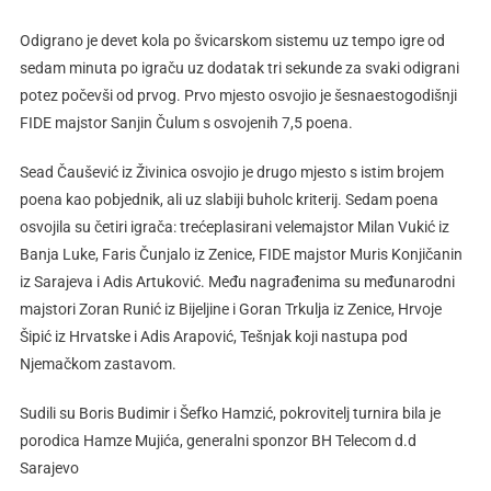
Odigrano je devet kola po švicarskom sistemu uz tempo igre od
sedam minuta po igraču uz dodatak tri sekunde za svaki odigrani
potez počevši od prvog. Prvo mjesto osvojio je šesnaestogodišnji
FIDE majstor Sanjin Čulum s osvojenih 7,5 poena.
Sead Čaušević iz Živinica osvojio je drugo mjesto s istim brojem
poena kao pobjednik, ali uz slabiji buholc kriterij. Sedam poena
osvojila su četiri igrača: trećeplasirani velemajstor Milan Vukić iz
Banja Luke, Faris Čunjalo iz Zenice, FIDE majstor Muris Konjičanin
iz Sarajeva i Adis Artuković. Među nagrađenima su međunarodni
majstori Zoran Runić iz Bijeljine i Goran Trkulja iz Zenice, Hrvoje
Šipić iz Hrvatske i Adis Arapović, Tešnjak koji nastupa pod
Njemačkom zastavom.
Sudili su Boris Budimir i Šefko Hamzić, pokrovitelj turnira bila je
porodica Hamze Mujića, generalni sponzor BH Telecom d.d
Sarajevo