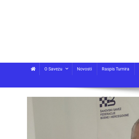
O Savezu
Novosti
Raspis Turnira