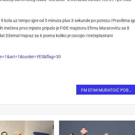
 9 kola uz tempo igre od 5 minuta plus 3 sekunde po potezu i Pravilima ig
ih mečeva prvo mjesto pripalo je FIDE majstoru Efimu Muratoviću sa 8
at Džemal Hajvaz sa 6 poena koliko je osvojio i trećeplasirani
lan=1&art=1&turdet=YES&flag=30
FM EFIM MURATOIĆ POBJEDNIK 18. MEMORIJALNOG ŠAHOVSKOG TURNIRA „SEAD BIČEVIĆ“