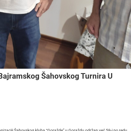
Bajramskog Šahovskog Turnira U
rganizaciji Šahovskog kluba “Goražde” u Goraždu održan već 59-i po redu