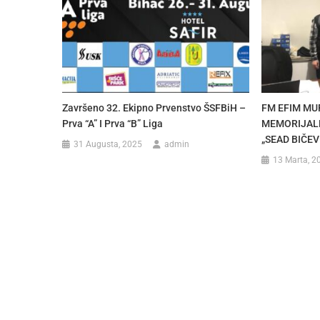
Završeno 32. Ekipno Prvenstvo ŠSFBiH –
FM EFIM MU
Prva “A” I Prva “B” Liga
MEMORIJAL
„SEAD BIČEV
31 Augusta, 2025
admin
13 Marta, 2