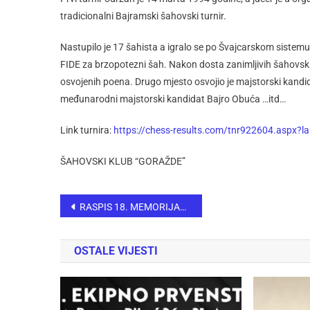
tradicionalni Bajramski šahovski turnir.
Nastupilo je 17 šahista a igralo se po Švajcarskom sistemu
FIDE za brzopotezni šah. Nakon dosta zanimljivih šahovsk
osvojenih poena. Drugo mjesto osvojio je majstorski kandid
međunarodni majstorski kandidat Bajro Obuća …itd…
Link turnira:
https://chess-results.com/tnr922604.aspx?
ŠAHOVSKI KLUB “GORAŽDE”
RASPIS 18. MEMORIJALNI ŠAHOVSKI TURNIR „SEAD BIČEVIĆ“
OSTALE VIJESTI