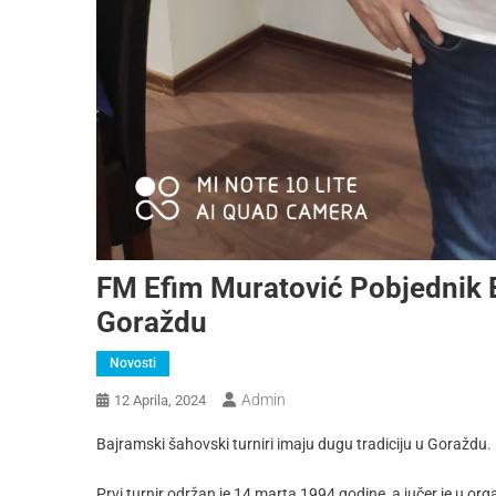
FM Efim Muratović Pobjednik 
Goraždu
Novosti
Admin
12 Aprila, 2024
Bajramski šahovski turniri imaju dugu tradiciju u Goraždu.
Prvi turnir održan je 14 marta 1994 godine, a jučer je u o