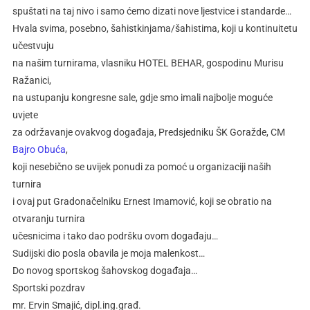
spuštati na taj nivo i samo ćemo dizati nove ljestvice i standarde…
Hvala svima, posebno, šahistkinjama/šahistima, koji u kontinuitetu
učestvuju
na našim turnirama, vlasniku HOTEL BEHAR, gospodinu Murisu
Ražanici,
na ustupanju kongresne sale, gdje smo imali najbolje moguće
uvjete
za održavanje ovakvog događaja, Predsjedniku ŠK Goražde, CM
Bajro Obuća
,
koji nesebično se uvijek ponudi za pomoć u organizaciji naših
turnira
i ovaj put Gradonačelniku Ernest Imamović, koji se obratio na
otvaranju turnira
učesnicima i tako dao podršku ovom događaju…
Sudijski dio posla obavila je moja malenkost…
Do novog sportskog šahovskog događaja…
Sportski pozdrav
mr. Ervin Smajić, dipl.ing.građ.