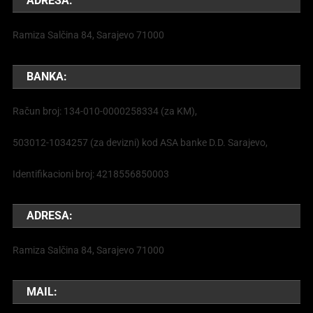
ADRESA:
Ramiza Salčina 84, Sarajevo 71000
BANKA:
Račun broj: 134-010-0000258334 (za KM),
503012-1034257 (za devizni) kod ASA banke D.D. Sarajevo,
Identifikacioni broj: 4218556850003
ADRESA:
Ramiza Salčina 84, Sarajevo 71000
MAIL: