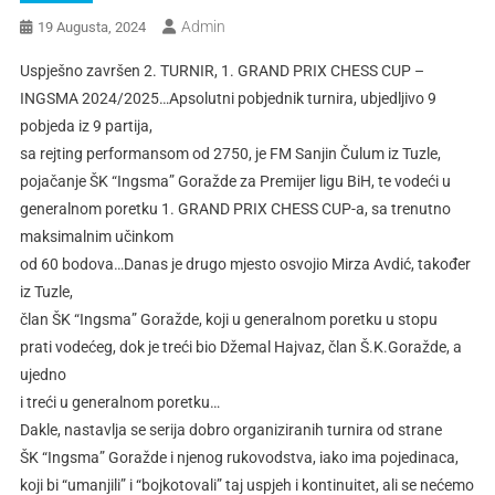
Admin
19 Augusta, 2024
Uspješno završen 2. TURNIR, 1. GRAND PRIX CHESS CUP –
INGSMA 2024/2025…Apsolutni pobjednik turnira, ubjedljivo 9
pobjeda iz 9 partija,
sa rejting performansom od 2750, je FM Sanjin Čulum iz Tuzle,
pojačanje ŠK “Ingsma” Goražde za Premijer ligu BiH, te vodeći u
generalnom poretku 1. GRAND PRIX CHESS CUP-a, sa trenutno
maksimalnim učinkom
od 60 bodova…Danas je drugo mjesto osvojio Mirza Avdić, također
iz Tuzle,
član ŠK “Ingsma” Goražde, koji u generalnom poretku u stopu
prati vodećeg, dok je treći bio Džemal Hajvaz, član Š.K.Goražde, a
ujedno
i treći u generalnom poretku…
Dakle, nastavlja se serija dobro organiziranih turnira od strane
ŠK “Ingsma” Goražde i njenog rukovodstva, iako ima pojedinaca,
koji bi “umanjili” i “bojkotovali” taj uspjeh i kontinuitet, ali se nećemo