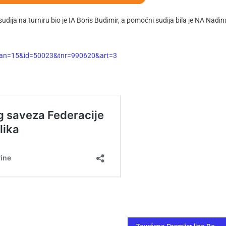
sudija na turniru bio je IA Boris Budimir, a pomoćni sudija bila je NA Nadin
x?lan=15&id=50023&tnr=990620&art=3