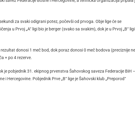
i savez Federacije Bosne i Hercegovine, a tehnička organizacija pripala 
 sekundi za svaki odigrani potez, počevši od prvoga. Obje lige će se
enja u Prvoj „A“ ligi bio je berger (svako sa svakim), dok je u Prvoj „B“ ligi
rezultat donosi 1 meč bod, dok poraz donosi 0 meč bodova (preciznije n
a + po 4 rezerve.
k je pobjednik 31. ekipnog prvenstva Šahovskog saveza Federacije BiH 
osne i Hercegovine. Pobjednik Prve „B“ lige je Šahovski klub „Preporod“