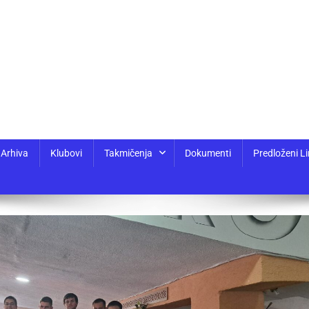
Arhiva
Klubovi
Takmičenja
Dokumenti
Predloženi Li