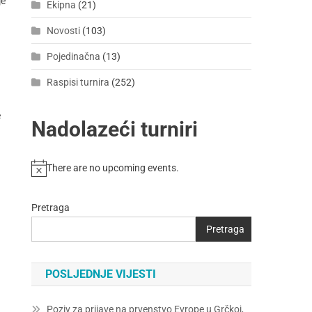
je
Ekipna
(21)
Novosti
(103)
Pojedinačna
(13)
Raspisi turnira
(252)
e
Nadolazeći turniri
–
There are no upcoming events.
Pretraga
Pretraga
POSLJEDNJE VIJESTI
Poziv za prijave na prvenstvo Evrope u Grčkoj,