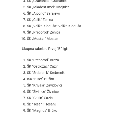
ŠK „Gračanica“ Gračanica
ŠK „Mladost-Imel“ Gnojnica
ŠK „Alpong“ Sarajevo
ŠK „Čelik“ Zenica
ŠK „Velika Kladuša“ Velika Kladuša
ŠK „Preporod“ Zenica
ŠK „Mostar“ Mostar
Ukupna tabela u Prvoj “B” ligi:
ŠK “Preporod” Breza
ŠK “Ostrožac” Cazin
ŠK “Srebrenik” Srebrenik
IŠK “Biser” Bužim
ŠK “Krivaja” Zavidovići
ŠK “Živinice” Živinice
ŠK “Cazin” Cazin
ŠD “Tešanj” Tešanj
ŠK “Magnus” Brčko