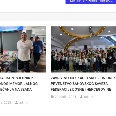
Završena Premijer liga Bosne i Hercegovine
HALIM POBJEDNIK 2.
ZAVRŠENO XXX KADETSKO I JUNIORS
NOG MEMORIJALNOG
PRVENSTVO ŠAHOVSKOG SAVEZA
JEĆANJA NA SEADA
FEDERACIJE BOSNE I HERCEGOVINE
”
23 Aprila, 2024
admin
ra, 2022
admin