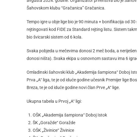
avgusta 2024. godine. Organizator prvenstva bio je Šahovsk
Šahovskom klubu “Gračanica” Gračanica.
Tempo igre u obje lige bio je 90 minuta + bonifikacija od 30
rejtingovati kod FIDE za Standard rejting listu. Sistem takmič
bio švicarski sistem od 6 kola.
Svaka pobjeda u mečevima donosi 2 meč boda, a neriješen 
donosi ništa). Svaka ekipa u osnovnom sastavu ima 6 igrač
Omladinski šahovski klub „Akademija šampiona“ Doboj Isto
Prva „A“ liga, te je od iduće godine učesnik Premijer lige B
Breza, te je od iduće godine novi član Prve „A“ lige.
Ukupna tabela u Prvoj „A“ ligi:
OŠK „Akademija šampiona“ Doboj Istok
ŠK „Goražde“ Goražde
OŠK „Živinice“ Živinice