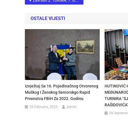
Završen 2. TURNIR, 1. GRAND PRIX CHESS CUP – INGSMA 2024/2025
OSTALE VIJESTI
Izvještaj Sa 16. Pojedinačnog Otvorenog
HUTINOVIĆ 
Muškog I Ženskog Seniorskgo Rapid
MEĐUNAROD
Prvenstva FBiH Za 2022. Godinu
TURNIRA “S
RAŠIDOVIĆA
26 Februara, 2023
admin
28 Septemb