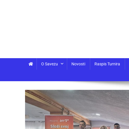
O Savezu
Novosti
Raspis Turnira