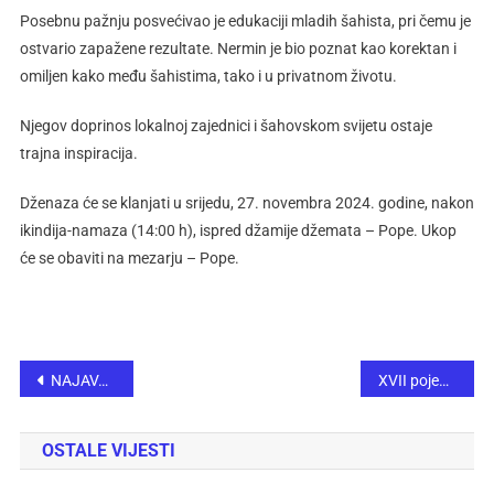
Posebnu pažnju posvećivao je edukaciji mladih šahista, pri čemu je
ostvario zapažene rezultate. Nermin je bio poznat kao korektan i
omiljen kako među šahistima, tako i u privatnom životu.
Njegov doprinos lokalnoj zajednici i šahovskom svijetu ostaje
trajna inspiracija.
Dženaza će se klanjati u srijedu, 27. novembra 2024. godine, nakon
ikindija-namaza (14:00 h), ispred džamije džemata – Pope. Ukop
će se obaviti na mezarju – Pope.
NAJAVA “33. NAPRETKOVOG BOŽIĆNOG TURNIRA U ŠAHU”
XVII pojedinačno seniorsko prvenstvo FBiH u šahu za 2024 godinu održano u Tešnju
OSTALE VIJESTI