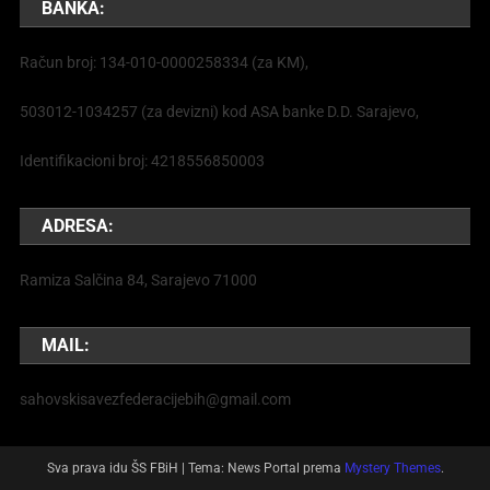
BANKA:
Račun broj: 134-010-0000258334 (za KM),
503012-1034257 (za devizni) kod ASA banke D.D. Sarajevo,
Identifikacioni broj: 4218556850003
ADRESA:
Ramiza Salčina 84, Sarajevo 71000
MAIL:
sahovskisavezfederacijebih@gmail.com
Sva prava idu ŠS FBiH
|
Tema: News Portal prema
Mystery Themes
.