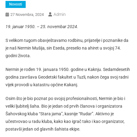
Novosti
Admin
27 Novembra, 2024
19. januar 1950. – 25. novembar 2024.
S velikom tugom obavještavamo rodbinu, prijatelje i poznanike da
je naš Nermin Mušija, sin Eseda, preselio na ahiret u svojoj 74.
godini života.
Nermin je rođen 19. januara 1950. godine u Kaknju. Sedamdesetih
godina završava Geodetski fakultet u Tuzli, nakon čega svoj radni
vijek provodi u katastru općine Kakanj.
Osim što je bio poznat po svojoj profesionalnosti, Nermin je bio i
veliki ljubitelj šaha. Bio je jedan od prvih članova i organizatora
Šahovskog kluba “Stara jama”, kasnije “Rudar”. Aktivno je
učestvovao u radu kluba, kako kao igrač tako i kao organizator,
postavši jedan od glavnih šahista ekipe.