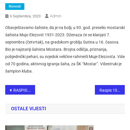
Novosti
Admin
6 Septembra, 2023
Obavještavamo šahiste, da je na bolji, u 93. god. preselio mostarski
šahista Mujo Elezović 1931-2023. Dženaza će se klanjati 7.
septembra (četvrtak), na gradskom groblju Sutina u 16. časova.
Bio je najstariji šahista Mostara. Brojna odličja, priznanja,
pobjednički pehari, su svjedok veličine rahmetli Muje Elezovića. Više
od 70 godina, aktivnog igranja šaha, za ŠK “Mostar”. Višestruki je
šampion kluba.
RASPIS: BRZOPOTEZNI ŠAHOVSKI TURNIR POVODOM MANIFESTACIJE INTERNACIONALNA KUHINJA – PROMOCIJA ŠAHA NA MAMUTSKOM ŠAHU, ŽIVINICE 2023.g.
Raspis 10. turnira „Sjećanje na Hamzu Mujića“
OSTALE VIJESTI