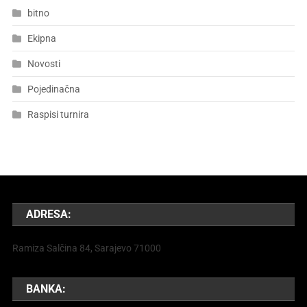
bitno
Ekipna
Novosti
Pojedinačna
Raspisi turnira
ADRESA:
Ramiza Salčina 84, Sarajevo 71000
BANKA: