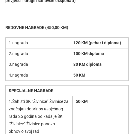
privjesci i drugih šahovski eksponati)
REDOVNE NAGRADE (450,00 KM)
1.nagrada
120 KM (pehar i diploma)
2.nagrada
100 KM diploma
3.nagrada
80 KM diploma
4.nagrada
50 KM
SPECIJALNE NAGRADE
1.Šahisti ŠK “Živinice” Živinice za
50 KM
značajan doprinos uspješnog
rada 25 godina od kada je ŠK
“Živinice” Živinice ponovo
obnovio svoj rad