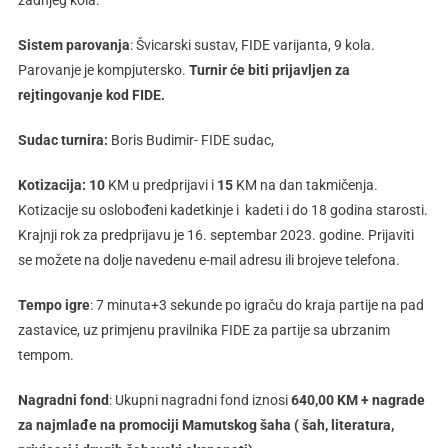
zadnjeg kola.
Sistem parovanja
: Švicarski sustav, FIDE varijanta, 9 kola.
Parovanje je kompjutersko.
Turnir će biti prijavljen za
rejtingovanje kod FIDE.
Sudac turnira:
Boris Budimir- FIDE sudac,
Kotizacija: 10
KM u predprijavi i
15
KM na dan takmičenja.
Kotizacije su oslobođeni kadetkinje i kadeti i do 18 godina starosti.
Krajnji rok za predprijavu je 16. septembar 2023. godine. Prijaviti
se možete na dolje navedenu e-mail adresu ili brojeve telefona.
Tempo igre
: 7 minuta+3 sekunde po igraču do kraja partije na pad
zastavice, uz primjenu pravilnika FIDE za partije sa ubrzanim
tempom.
Nagradni fond
: Ukupni nagradni fond iznosi
640,0
0 KM + nagrade
za najmlađe na promociji Mamutskog šaha ( šah, literatura,