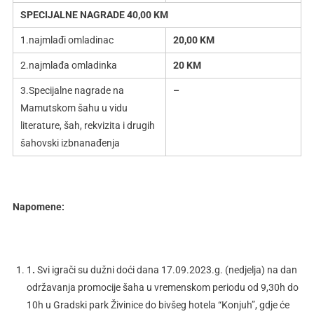
SPECIJALNE NAGRADE 40,00 KM
1.najmlađi omladinac
20,00 KM
2.najmlađa omladinka
20 KM
3.Specijalne nagrade na
–
Mamutskom šahu u vidu
literature, šah, rekvizita i drugih
šahovski izbnanađenja
Napomene:
1
.
Svi igrači su dužni doći dana 17.09.2023.g. (nedjelja) na dan
održavanja promocije šaha u vremenskom periodu od 9,30h do
10h u Gradski park Živinice do bivšeg hotela “Konjuh”, gdje će