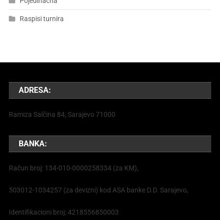
Pojedinačna
Raspisi turnira
ADRESA:
Ramiza Salčina 84, Sarajevo 71000
BANKA:
Račun broj: 134-010-0000258334 (za KM),
503012-1034257 (za devizni) kod ASA banke D.D. Sarajevo,
Identifikacioni broj: 4218556850003