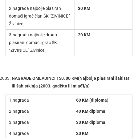
2.nagrada najbolje plasiran
30 KM
domaći igrač član ŠK “ŽIVINICE”
Živinice
3.nagrada najbolje drugo
20 KM
plasirani domaći igrač ŠK
“ŽIVINICE” Živinice
NAGRADE OMLADINCI 150, 00 KM
(
Najbolje plasirani šahista
ili šahistkinja (2003. godište ili mlađi/a)
1.nagrada
60 KM (diploma)
2.nagrada
40 KM diploma
3.nagrada
30 KM diploma
4.nagrada
20 KM