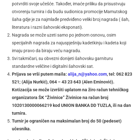
potvrditi svoje učešće. Također, imaće priliku da prisustvuju
otvorenju turnira i da budu sudionica promocije Mamutskog
šaha gdje je za najmlađe predviđeno veliki broj nagrada ( šah,
literatura i razni šahovski eksponati).
Nagrada se može uzeti samo po jednom osnovu, osim
specijalnih nagrada za najuspješniju kadetkinju i kadeta koji
imaju pravo da biraju veću nagradu.
Svi takmičari, su obvezni donijeti šahovsku garnituru
standardne veličine i digitalni šahovski sat.
Prijava se vrši putem maila:
alija_n@yahoo.com
, tel: 062 823
521; (Alija Nurkić), 064 – 43 23 643 (Alen Eminović).
Kotizacija se može izvršiti uplatom na žiro račun tehničkog
organizatora ŠK “Živinice” Živinice na račun broj
1020130000066219 kod UNION BANKA DD TUZLA, ili na dan
turnira.
Turnir je ograničen na maksimalan broj do 50 (pedeset)
učesnika.