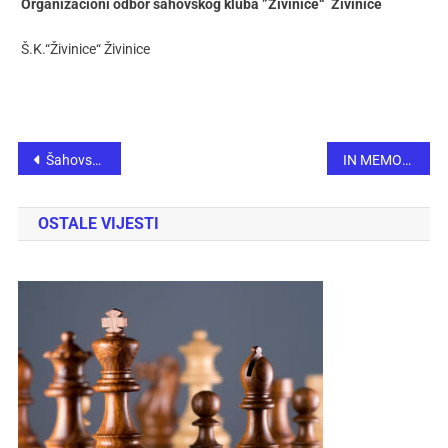
Organizacioni odbor šahovskog kluba ”Živinice“ Živinice
Š.K.“Živinice“ Živinice
Šahovski klub “INGSMA” iz Goražda pobjednik Prve “A” liga na XXX ekipnom prvenstvu ŠSFBiH za 2023. godinu
IN MEMORIAM Mustafa Elezović (1931-2023)
OSTALE VIJESTI