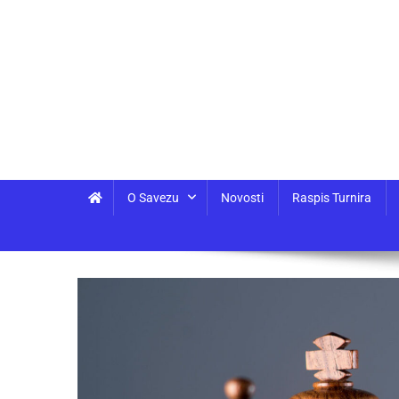
O Savezu
Novosti
Raspis Turnira