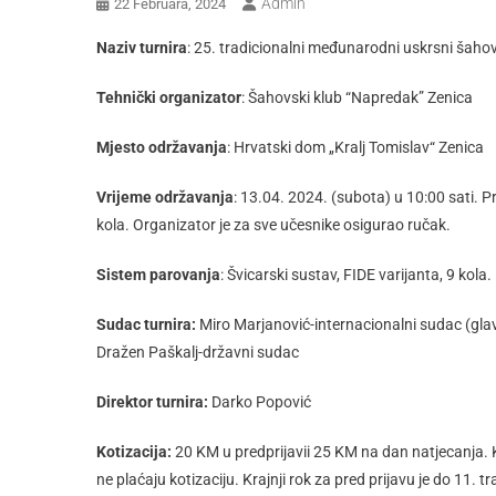
Admin
22 Februara, 2024
Naziv turnira
: 25. tradicionalni međunarodni uskrsni šahov
Tehnički organizator
: Šahovski klub “Napredak” Zenica
Mjesto održavanja
: Hrvatski dom „Kralj Tomislav“ Zenica
Vrijeme održavanja
: 13.04. 2024. (subota) u 10:00 sati. 
kola. Organizator je za sve učesnike osigurao ručak.
Sistem parovanja
: Švicarski sustav, FIDE varijanta, 9 kola
Sudac turnira:
Miro Marjanović-internacionalni sudac (glav
Dražen Paškalj-državni sudac
Direktor turnira:
Darko Popović
Kotizacija:
20 KM u predprijavii 25 KM na dan natjecanja. K
ne plaćaju kotizaciju. Krajnji rok za pred prijavu je do 11. tr