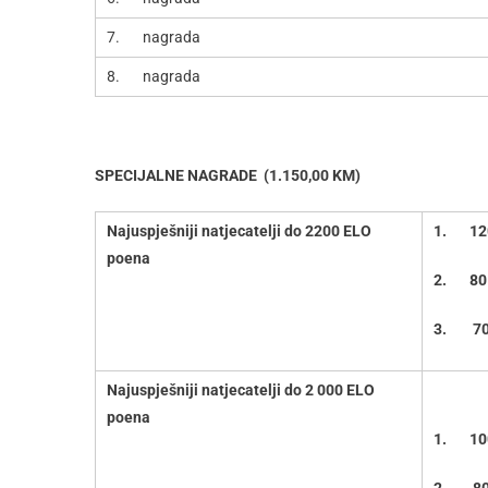
7. nagrada
8. nagrada
SPECIJALNE NAGRADE (1.150,00 KM)
Najuspješniji natjecatelji do 2200 ELO
1.
12
poena
2.
80
3.
7
Najuspješniji natjecatelji do 2 000 ELO
poena
1.
10
2.
8