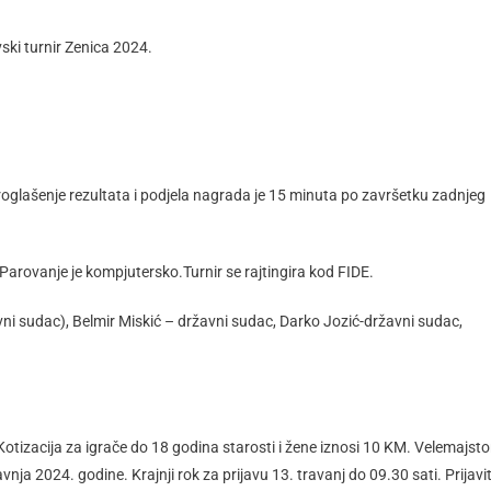
ski turnir Zenica 2024.
Proglašenje rezultata i podjela nagrada je 15 minuta po završetku zadnjeg
. Parovanje je kompjutersko.Turnir se rajtingira kod FIDE.
ni sudac), Belmir Miskić – državni sudac, Darko Jozić-državni sudac,
otizacija za igrače do 18 godina starosti i žene iznosi 10 KM. Velemajsto
avnja 2024. godine. Krajnji rok za prijavu 13. travanj do 09.30 sati. Prijavit