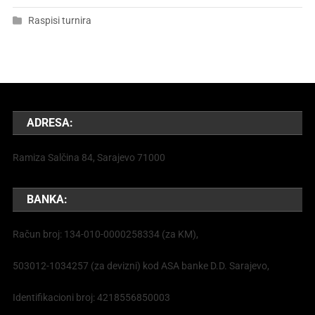
Raspisi turnira
ADRESA:
Ramiza Salčina 84, Sarajevo 71000
BANKA:
Račun broj: 134-010-0000258334 (za KM),
503012-1034257 (za devizni) kod ASA banke D.D. Sarajevo,
Identifikacioni broj: 4218556850003