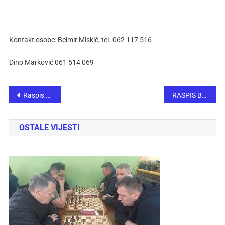
Kontakt osobe: Belmir Miskić, tel. 062 117 516
Dino Marković 061 514 069
Raspis Tradicionalno šahovskog turnira povodom Bajrama, Zenica
RASPIS Bajramski šahovski turnir u Bugojnu
OSTALE VIJESTI