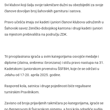
Svi klubovi koji šalju svoje takmičare dužni su obezbijediti za svoje
članove dovoljan broj šahovskih garnitura i satova.
Pravo učešća imaju svi kadeti i juniori članovi klubova udruženih u
Šahovski savez Zeničko-dobojskog kantona i drugi kadeti i juniori
sa mjestom prebivališta na području ZDK.
Tri prvoplasirana igrača u svim kategorijama osvojiće medalje i
diplome (zlatna, srebrena i bronzana) i stiču pravo nastupa na 31.
Kadetskom i juniorskom prvenstvu ŠSFBiH, koje će se održati u
Jelahu od 17-20. aprila 2025. godine.
Raspored kola, satnica i druge pojedinosti biće regulisane
turnirskim Pravilnikom.
Zavisno od broja prijavljenih takmičara po kategorijama, igraće se
po Bergerovom ili Švicarskom sistemu, a broj kola odrediće sudija