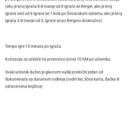
(ako je broj igrača 8 ili manje od 8 igraće se Berger, ako je broj
igrača veći od 8 igraće se 7 kola po Švicarskom sistemu, ako je broj
igrača 3 ili manje od 3, igraće se po Bergeru dvokružno).
Tempo igre 15 minuta po igraču.
Kotizacija za učešće na prvenstvu iznosi 10 KM po učesniku.
Svaki učesnik dužan je glavnom sudiji predočiti jedan od
dokumenata sa datumom rođenja (rodni list, lična karta, đačka ili
zdravstvena knjižica)